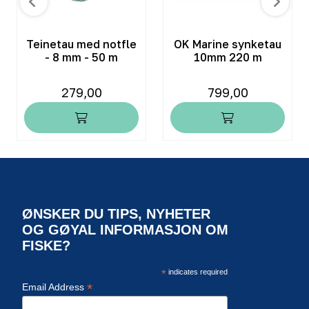
Teinetau med notfle
OK Marine synketau
- 8 mm - 50 m
10mm 220 m
279,00
799,00
ØNSKER DU TIPS, NYHETER
OG GØYAL INFORMASJON OM
FISKE?
*
indicates required
*
Email Address