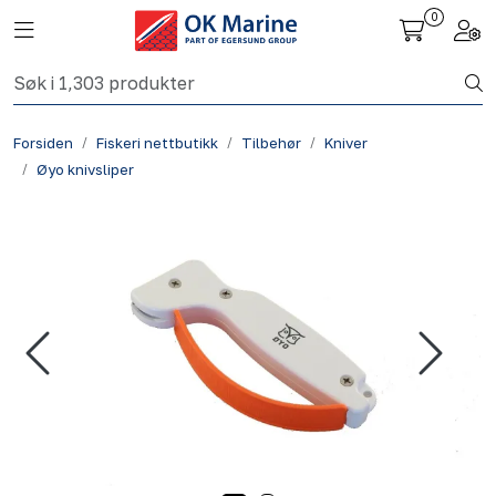
Skip to main content
0
Toggle navigation
Togg
Fiskeri nettbutikk
Forsiden
Fiskeri nettbutikk
Tilbehør
Kniver
Havbruk
Øyo knivsliper
Aktuelt
Om oss
Kontakt