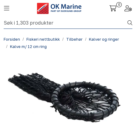
Skip to main content
0
Toggle navigation
Togg
Fiskeri nettbutikk
Forsiden
Fiskeri nettbutikk
Tilbehør
Kalver og ringer
Havbruk
Kalve m/ 12 cm ring
Aktuelt
Om oss
Kontakt