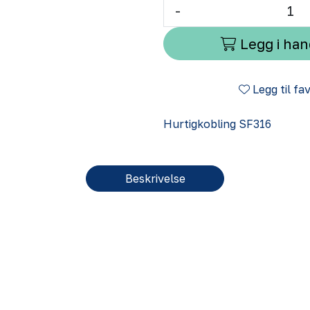
-
Legg i ha
Legg til fa
Hurtigkobling SF316
Beskrivelse