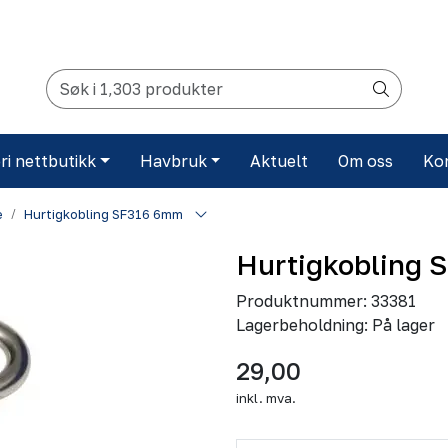
ri nettbutikk
Havbruk
Aktuelt
Om oss
Ko
e
Hurtigkobling SF316 6mm
Hurtigkobling
Produktnummer:
33381
Lagerbeholdning:
På lager
29,00
inkl. mva.