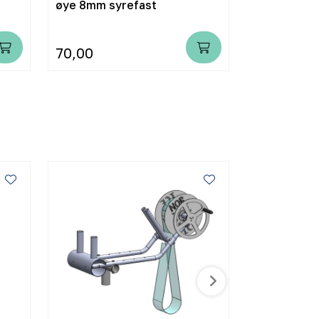
øye 8mm syrefast
syrefast 1
70,00
125,00