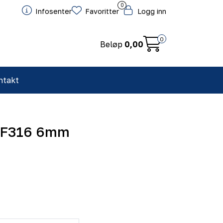
0
Infosenter
Favoritter
Logg inn
0
Beløp
0,00
ntakt
 SF316 6mm