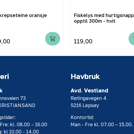
krepseteine oransje
Fiskelys med hurtigsnap
opptil 300m - hvit
9,00
119,00
eri
Havbruk
k
Avd. Vestland
nnsveien 73
Røtingavegen 4
 KRISTIANSAND
5216 Lepsøy
stider:
Kontortid:
Fre: kl. 08.00 – 16.00
Man - Fre kl. 07.00 – 15.00.
: kl 10.00 - 14.00