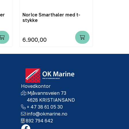
per
NorIce Smarthaler med t-
Kombiteina
stykke
6.900,00
799,00
Hovedkontor
Mjåvannsveien 73
4628 KRISTIANSAND
+ 47 38 61 05 30
info@okmarine.no
892 794 642