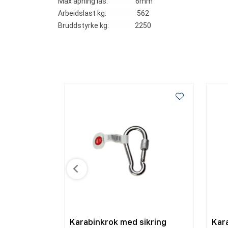
Max åpning lås: 6mm
Arbeidslast kg: 562
Bruddstyrke kg: 2250
16
Karabinkrok med sikring
Kar