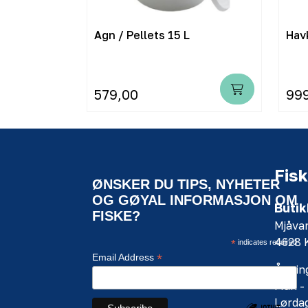
teri 12V
Agn / Pellets 15 L
Hav
579,00
99
Fisk
ØNSKER DU TIPS, NYHETER
OG GØYAL INFORMASJON OM
Butik
FISKE?
Mjåva
4628
*
indicates required
*
Email Address
Åpning
Man - 
Lørdag