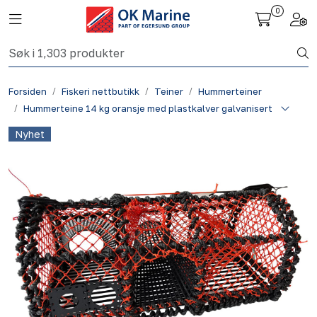
Skip to main content
0
Toggle navigation
Togg
Fiskeri nettbutikk
Forsiden
Fiskeri nettbutikk
Teiner
Hummerteiner
Havbruk
Hummerteine 14 kg oransje med plastkalver galvanisert
Nyhet
Aktuelt
Om oss
Kontakt