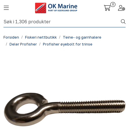
Skip to main content
0
Toggle navigation
Togg
Fiskeri nettbutikk
Forsiden
Fiskeri nettbutikk
Teine- og garnhalere
Havbruk
Deler Profisher
Profisher øyebolt for trinse
Aktuelt
Om oss
Kontakt