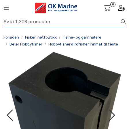
Skip to main content
0
Toggle navigation
Togg
Fiskeri nettbutikk
Forsiden
Fiskeri nettbutikk
Teine- og garnhalere
Havbruk
Deler Hobbyfisher
Hobbyfisher/Profisher innmat til feste
Aktuelt
Om oss
Kontakt