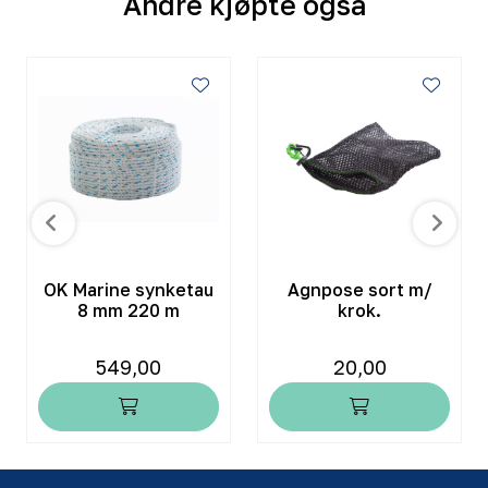
Andre kjøpte også
OK Marine synketau
Agnpose sort m/
8 mm 220 m
krok.
549,00
20,00