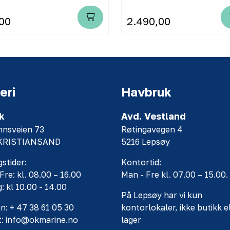
00
2.490,00
eri
Havbruk
k
Avd. Vestland
nnsveien 73
Røtingavegen 4
 KRISTIANSAND
5216 Lepsøy
stider:
Kontortid:
Fre: kl. 08.00 – 16.00
Man - Fre kl. 07.00 – 15.00.
: kl 10.00 - 14.00
På Lepsøy har vi kun
n: + 47 38 61 05 30
kontorlokaler, ikke butikk e
t: info@okmarine.no
lager