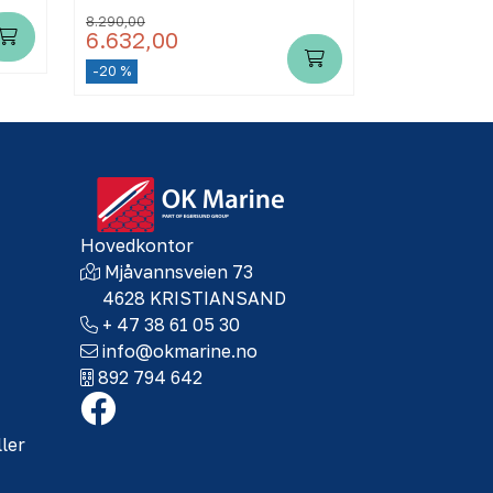
8.290,00
6.632,00
6.750,00
-20 %
Hovedkontor
Mjåvannsveien 73
4628 KRISTIANSAND
+ 47 38 61 05 30
info@okmarine.no
892 794 642
ller