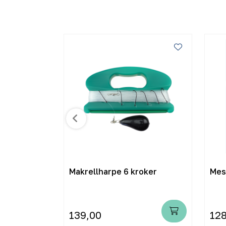
o 1,5x5 -
Makrellharpe 6 kroker
Mes
139,00
128