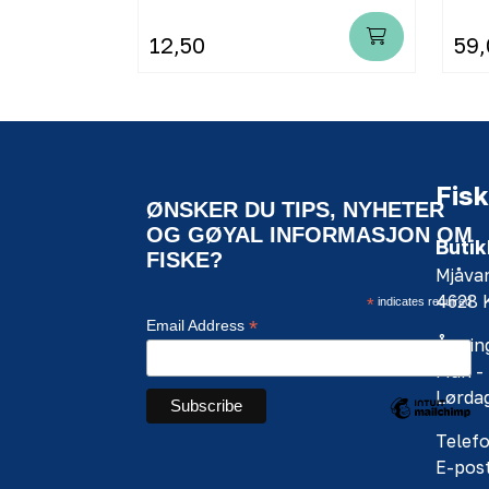
12,50
59,
Fisk
ØNSKER DU TIPS, NYHETER
OG GØYAL INFORMASJON OM
Butik
FISKE?
Mjåva
4628
*
indicates required
*
Email Address
Åpning
Man - 
Lørdag
Telefo
E-pos