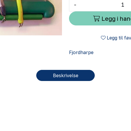
-
Legg i ha
Legg til fa
Fjordharpe
Beskrivelse