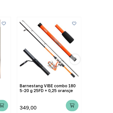
Barnestang VIBE combo 180
Barnestang
5-20 g 25FD + 0,25 oransje
5-20 g 25FD
349,00
349,00