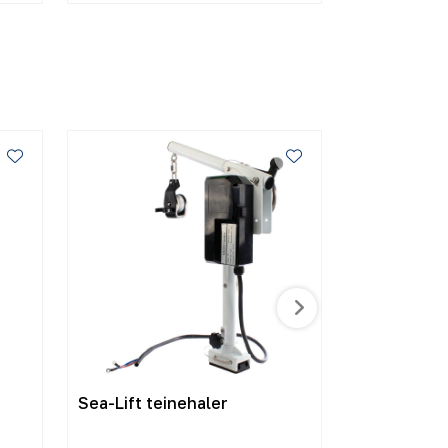
Sea-Lift teinehaler
Vestlandst
5 teiner