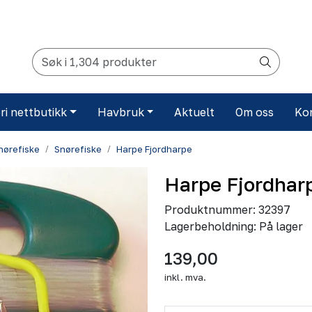
ri nettbutikk
Havbruk
Aktuelt
Om oss
Ko
snørefiske
Snørefiske
Harpe Fjordharpe
Harpe Fjordhar
Produktnummer:
32397
Lagerbeholdning:
På lager
139,00
inkl. mva.