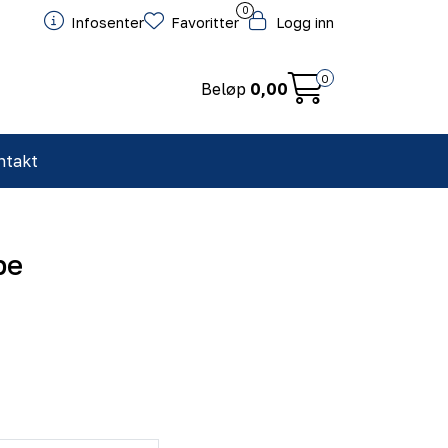
0
Infosenter
Favoritter
Logg inn
0
Beløp
0,00
ntakt
pe