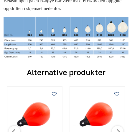
Belastningen på en B-bøye bør være max. 60% av den oppgitte
oppdriften i skjemaet nedenfor.
Alternative produkter