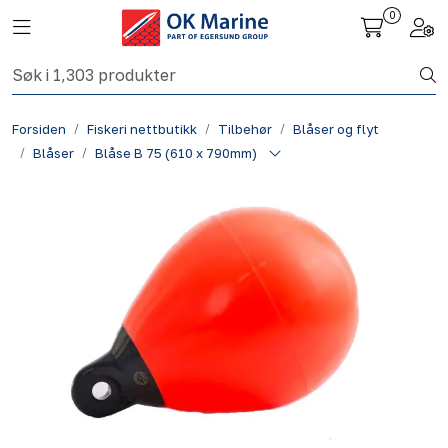
Skip to main content
0
Toggle navigation
Togg
Fiskeri nettbutikk
Forsiden
Fiskeri nettbutikk
Tilbehør
Blåser og flyt
Havbruk
Blåser
Blåse B 75 (610 x 790mm)
Aktuelt
Om oss
Kontakt