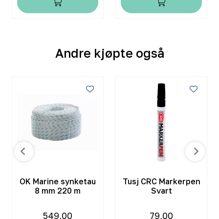
Andre kjøpte også
OK Marine synketau
Tusj CRC Markerpen
8 mm 220 m
Svart
549,00
79,00