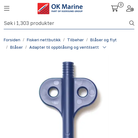
Skip to main content
0
Toggle navigation
Togg
Fiskeri nettbutikk
Forsiden
Fiskeri nettbutikk
Tilbehør
Blåser og flyt
Havbruk
Blåser
Adapter til oppblåsing og ventilsett
Aktuelt
Om oss
Kontakt