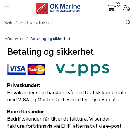
Skip to main content
0
Toggle navigation
Togg
Fiskeri nettbutikk
Infosenter
Betaling og sikkerhet
Havbruk
Betaling og sikkerhet
Aktuelt
Om oss
Privatkunder:
Kontakt
Privakunder som handler i vår nettbutikk kan betale
med VISA og MasterCard. Vi støtter også Vipps!
Bedriftskunder:
Bedriftskunder får tilsendt faktura. Vi sender
faktura fortrinnsvis via EHF, alternativt via e-post.