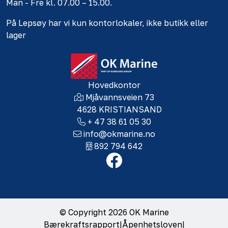
Man - Fre kl. 07.00 – 15.00.
På Lepsøy har vi kun kontorlokaler, ikke butikk eller
lager
Hovedkontor
Mjåvannsveien 73
4628 KRISTIANSAND
+ 47 38 61 05 30
info@okmarine.no
892 794 642
© Copyright 2026 OK Marine
Bærekraftsrapport
|
Åpenhetsloven
|