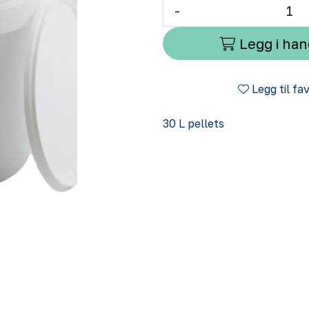
-
Legg i ha
Legg til fa
30 L pellets