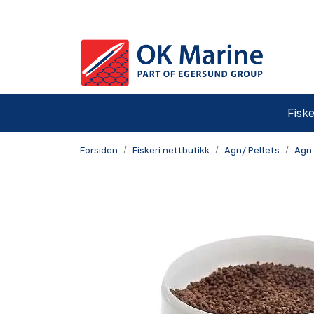
Skip to main content
Fiske
Forsiden
Fiskeri nettbutikk
Agn/ Pellets
Agn 