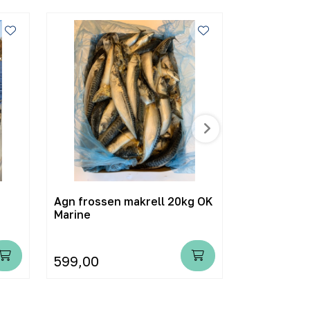
Agn frossen makrell 20kg OK
Scepter Ben
Marine
diesel
599,00
499,00