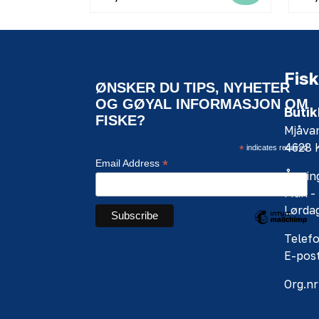
Fisk
ØNSKER DU TIPS, NYHETER
OG GØYAL INFORMASJON OM
Butik
FISKE?
Mjåva
4628
*
indicates required
*
Email Address
Åpning
Man - 
Lørdag
Telefo
E-pos
Org.nr