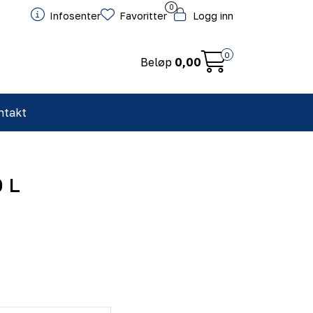
0
Infosenter
Favoritter
Logg inn
0
Beløp
0,00
ntakt
0 L