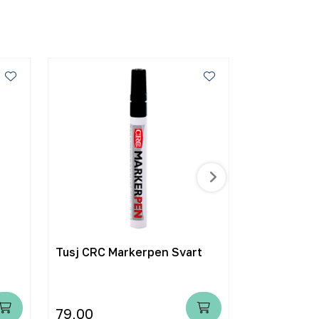
Tusj CRC Markerpen Svart
Hurtigsnapp
10mm Unive
79,00
20,00