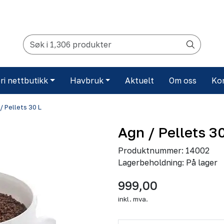
ri nettbutikk
Havbruk
Aktuelt
Om oss
Ko
/ Pellets 30 L
Agn / Pellets 3
Produktnummer:
14002
Lagerbeholdning:
På lager
999,00
inkl. mva.