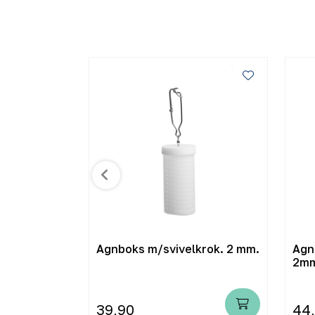
g komplett
Agnboks m/svivelkrok. 2 mm.
Agn
2m
39,90
44