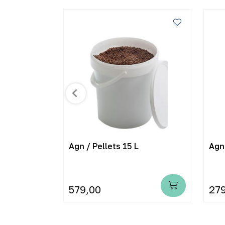
 58 L
Agn / Pellets 15 L
Agn 
579,00
27