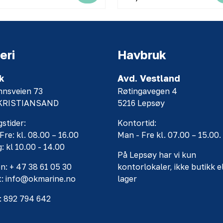
eri
Havbruk
k
Avd. Vestland
nnsveien 73
Røtingavegen 4
 KRISTIANSAND
5216 Lepsøy
stider:
Kontortid:
Fre: kl. 08.00 – 16.00
Man - Fre kl. 07.00 – 15.00.
: kl 10.00 - 14.00
På Lepsøy har vi kun
n: + 47 38 61 05 30
kontorlokaler, ikke butikk e
t: info@okmarine.no
lager
: 892 794 642