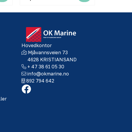
Hovedkontor
Mjåvannsveien 73
4628 KRISTIANSAND
+ 47 38 61 05 30
info@okmarine.no
892 794 642
ller