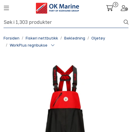
Skip to main content
0
Toggle navigation
Togg
Fiskeri nettbutikk
Forsiden
Fiskeri nettbutikk
Bekledning
Oljetøy
Havbruk
WorkPlus regnbukse
Aktuelt
Om oss
Kontakt