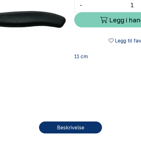
-
Legg i ha
Legg til fa
11 cm
Beskrivelse