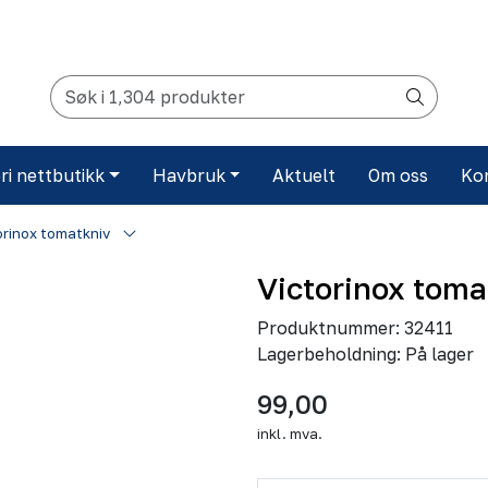
ri nettbutikk
Havbruk
Aktuelt
Om oss
Ko
orinox tomatkniv
Victorinox toma
Produktnummer:
32411
Lagerbeholdning:
På lager
99,00
inkl. mva.