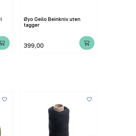
i
Øyo Geilo Beinkniv uten
Øyo Geilo 
tagger
tagger
399,00
399,00