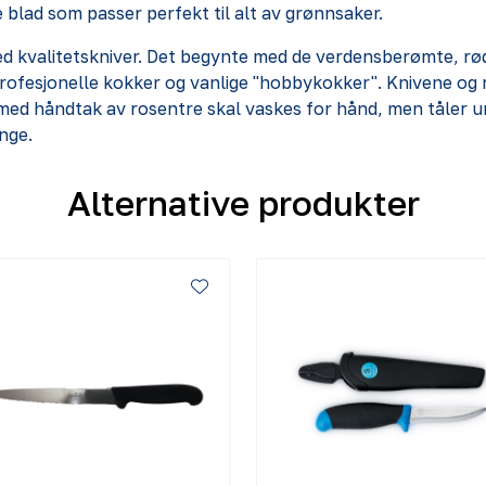
blad som passer perfekt til alt av grønnsaker.
ed kvalitetskniver. Det begynte med de verdensberømte, rød
ofesjonelle kokker og vanlige "hobbykokker". Knivene og re
med håndtak av rosentre skal vaskes for hånd, men tåler un
nge.
Alternative produkter