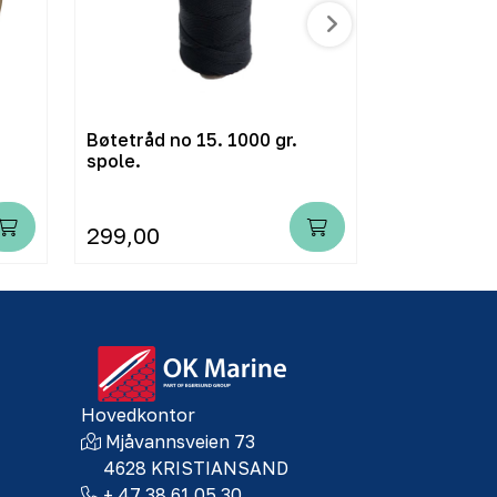
Bøtetråd no 15. 1000 gr.
Bøtenål 10
spole.
299,00
45,00
Hovedkontor
Mjåvannsveien 73
4628 KRISTIANSAND
+ 47 38 61 05 30