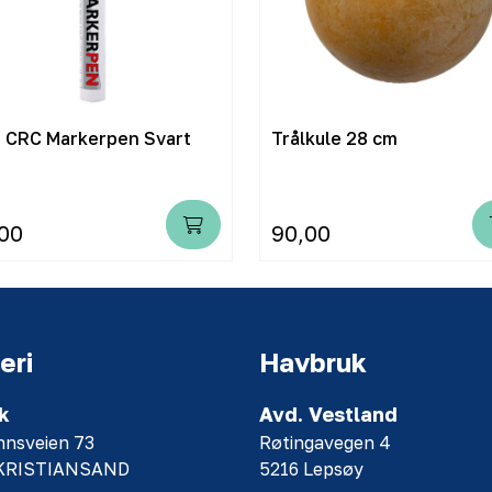
j CRC Markerpen Svart
Trålkule 28 cm
00
90,00
eri
Havbruk
k
Avd. Vestland
nnsveien 73
Røtingavegen 4
 KRISTIANSAND
5216 Lepsøy