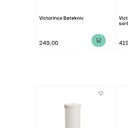
kniv
Victorinox Bøtekniv
Vict
sor
249,00
41