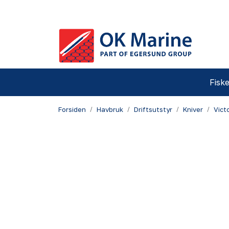
Skip to main content
Fiske
Forsiden
Havbruk
Driftsutstyr
Kniver
Vict