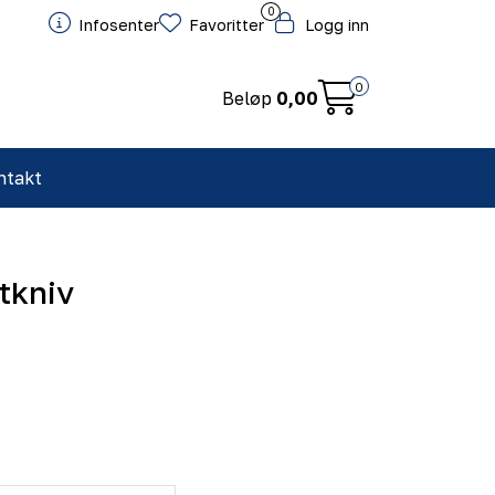
0
Infosenter
Favoritter
Logg inn
0
Beløp
0,00
ntakt
tkniv