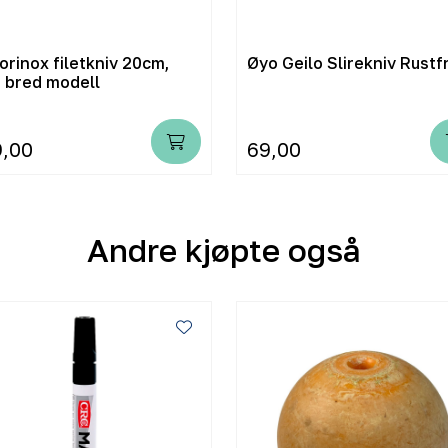
orinox filetkniv 20cm,
Øyo Geilo Slirekniv Rustfr
t bred modell
9,00
69,00
Andre kjøpte også