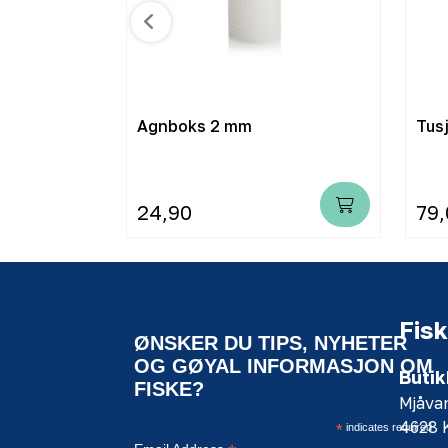
au 12 mm
Agnboks 2 mm
Tus
24,90
79,
Fisk
ØNSKER DU TIPS, NYHETER
OG GØYAL INFORMASJON OM
Butik
FISKE?
Mjåva
4628
*
indicates required