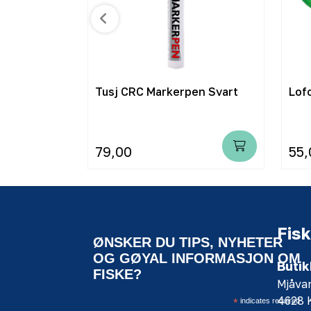
ll 3mm - 3-
Tusj CRC Markerpen Svart
79,00
55,
Fisk
ØNSKER DU TIPS, NYHETER
OG GØYAL INFORMASJON OM
Butik
FISKE?
Mjåva
4628
*
indicates required