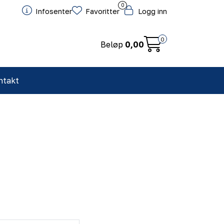
0
Infosenter
Favoritter
Logg inn
0
Beløp
0,00
ntakt