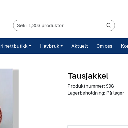
ri nettbutikk
Havbruk
Aktuelt
Om oss
Ko
Tausjakkel
Produktnummer:
998
Lagerbeholdning:
På lager