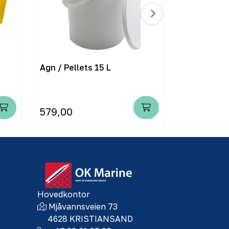
Agn / Pellets 15 L
Agn / Pelle
579,00
279,00
Hovedkontor
Mjåvannsveien 73
4628 KRISTIANSAND