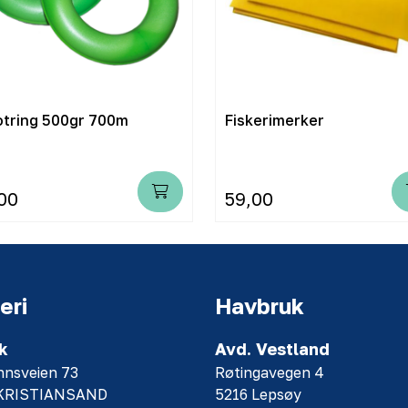
Lofotring 500gr 700m
Fiskerimerker
00
59,00
eri
Havbruk
k
Avd. Vestland
nnsveien 73
Røtingavegen 4
 KRISTIANSAND
5216 Lepsøy