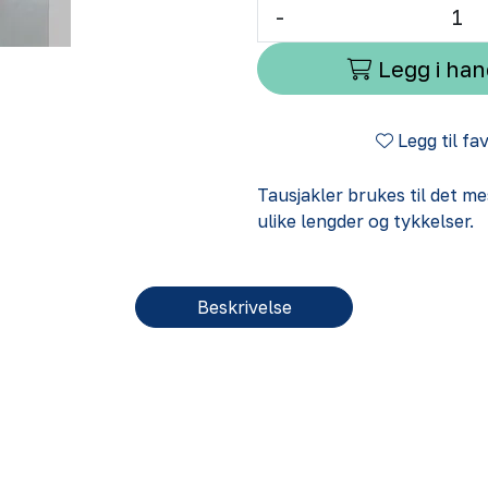
-
Legg i ha
Legg til fa
Tausjakler brukes til det me
ulike lengder og tykkelser.
Beskrivelse