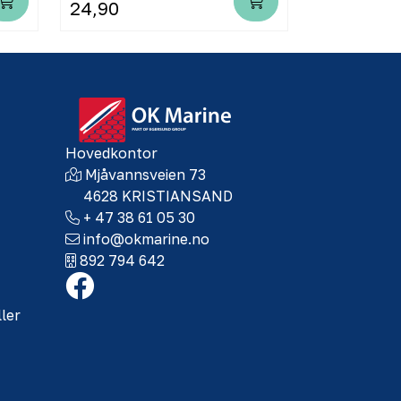
24,90
579,00
Hovedkontor
Mjåvannsveien 73
4628 KRISTIANSAND
+ 47 38 61 05 30
info@okmarine.no
892 794 642
ller