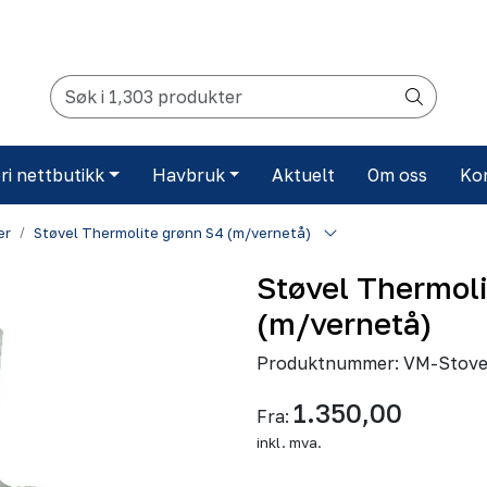
ri nettbutikk
Havbruk
Aktuelt
Om oss
Ko
er
Støvel Thermolite grønn S4 (m/vernetå)
Støvel Thermoli
(m/vernetå)
Produktnummer:
VM-Stove
1.350,00
Fra:
inkl. mva.