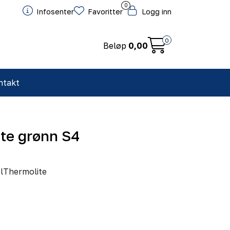
0
Infosenter
Favoritter
Logg inn
0
Beløp
0,00
ntakt
te grønn S4
lThermolite