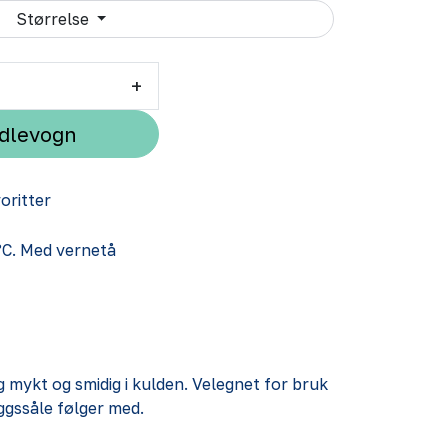
Størrelse
+
ndlevogn
voritter
°C. Med vernetå
 mykt og smidig i kulden. Velegnet for bruk
eggssåle følger med.