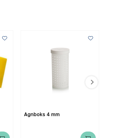
Agnboks 4 mm
Agn / Pelle