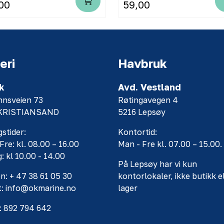
00
59,00
eri
Havbruk
k
Avd. Vestland
nnsveien 73
Røtingavegen 4
 KRISTIANSAND
5216 Lepsøy
stider:
Kontortid:
Fre: kl. 08.00 – 16.00
Man - Fre kl. 07.00 – 15.00.
: kl 10.00 - 14.00
På Lepsøy har vi kun
n: + 47 38 61 05 30
kontorlokaler, ikke butikk e
t: info@okmarine.no
lager
: 892 794 642