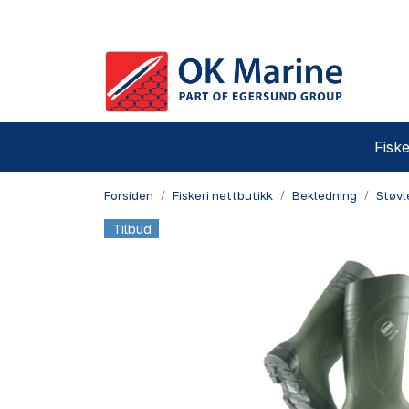
Skip to main content
Fiske
Forsiden
Fiskeri nettbutikk
Bekledning
Støvl
Tilbud