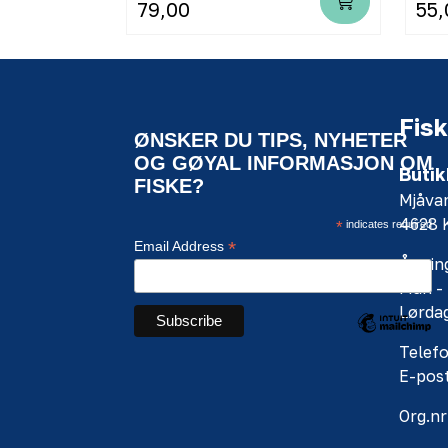
79,00
55,
Fisk
ØNSKER DU TIPS, NYHETER
OG GØYAL INFORMASJON OM
Butik
FISKE?
Mjåva
4628
*
indicates required
*
Email Address
Åpning
Man - 
Lørdag
Telefo
E-pos
Org.nr