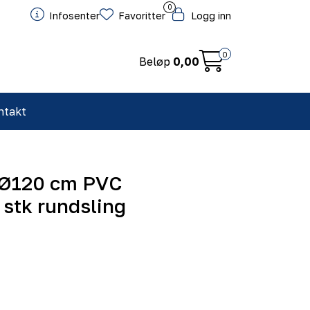
0
Infosenter
Favoritter
Logg inn
0
Beløp
0,00
ntakt
 Ø120 cm PVC
 stk rundsling