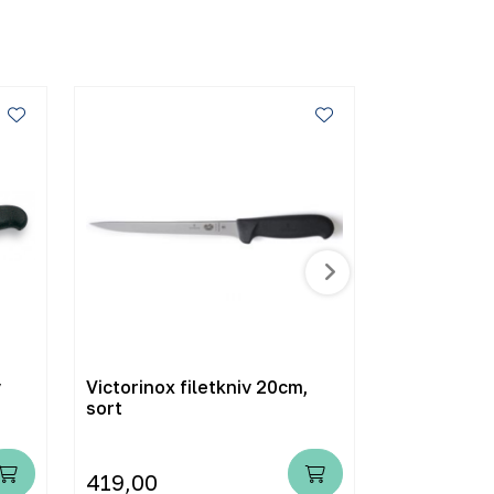
v
Victorinox filetkniv 20cm,
Victorinox 
sort
419,00
419,00