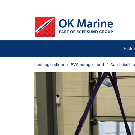
Skip to main content
Fiske
Lodd og blyliner
PVC belagte lodd
Catchlice Lo