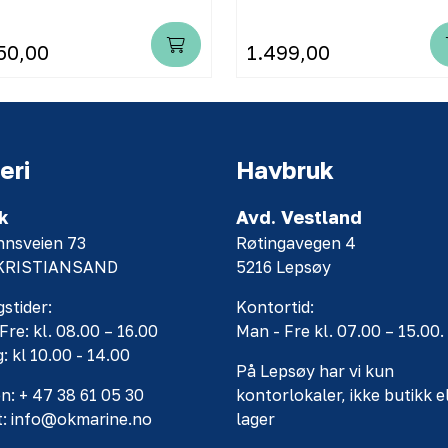
50,00
1.499,00
eri
Havbruk
k
Avd. Vestland
nnsveien 73
Røtingavegen 4
 KRISTIANSAND
5216 Lepsøy
stider:
Kontortid:
Fre: kl. 08.00 – 16.00
Man - Fre kl. 07.00 – 15.00.
: kl 10.00 - 14.00
På Lepsøy har vi kun
n: + 47 38 61 05 30
kontorlokaler, ikke butikk e
t: info@okmarine.no
lager