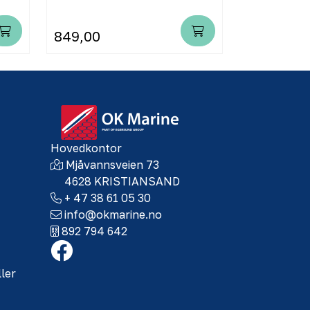
849,00
169,00
Hovedkontor
Mjåvannsveien 73
4628 KRISTIANSAND
+ 47 38 61 05 30
info@okmarine.no
892 794 642
ller