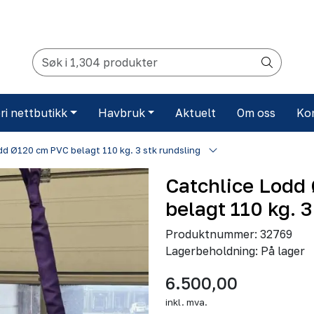
ri nettbutikk
Havbruk
Aktuelt
Om oss
Ko
dd Ø120 cm PVC belagt 110 kg. 3 stk rundsling
Catchlice Lodd
belagt 110 kg. 3
Produktnummer:
32769
Lagerbeholdning:
På lager
6.500,00
inkl. mva.