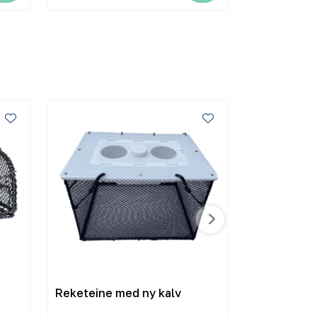
Reketeine med ny kalv
Nordsjø fil