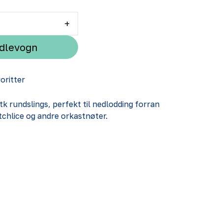
+
ndlevogn
voritter
k rundslings, perfekt til nedlodding forran
chlice og andre orkastnøter.