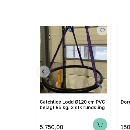
r. meter
Catchlice Lodd Ø120 cm PVC
Dor
belagt 95 kg. 3 stk rundsling
5.750,00
150