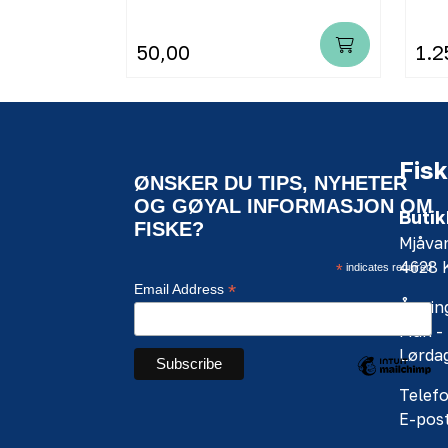
50,00
1.2
Fisk
ØNSKER DU TIPS, NYHETER
OG GØYAL INFORMASJON OM
Butik
FISKE?
Mjåva
4628
*
indicates required
*
Email Address
Åpning
Man - 
Lørdag
Telefo
E-pos