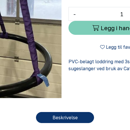
-
Legg i ha
Legg til fa
PVC-belagt loddring med 3st
sugeslanger ved bruk av Cat
Beskrivelse