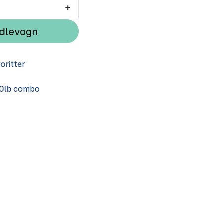
+
ndlevogn
voritter
50lb combo