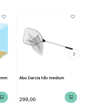
 8mm
Abu Garcia håv medium
Taukutter b
299,00
1.399,00