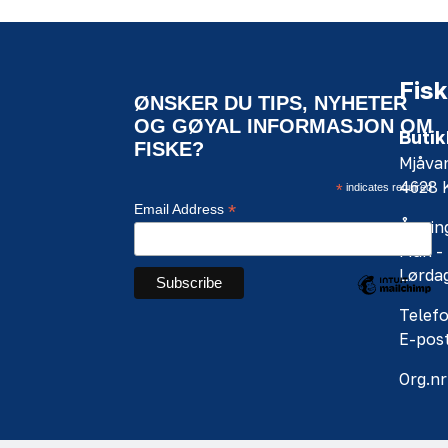
Fisk
ØNSKER DU TIPS, NYHETER
OG GØYAL INFORMASJON OM
Butik
FISKE?
Mjåva
4628
*
indicates required
*
Email Address
Åpning
Man - 
Lørdag
Telefo
E-pos
Org.nr