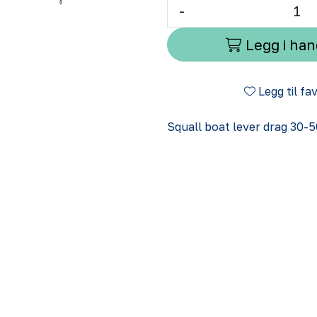
-
Legg i ha
Legg til fa
Squall boat lever drag 30-