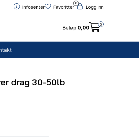
0
Infosenter
Favoritter
Logg inn
0
Beløp
0,00
ntakt
er drag 30-50lb