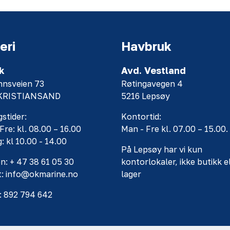
eri
Havbruk
k
Avd. Vestland
nnsveien 73
Røtingavegen 4
 KRISTIANSAND
5216 Lepsøy
stider:
Kontortid:
Fre: kl. 08.00 – 16.00
Man - Fre kl. 07.00 – 15.00.
: kl 10.00 - 14.00
På Lepsøy har vi kun
n: + 47 38 61 05 30
kontorlokaler, ikke butikk e
t: info@okmarine.no
lager
: 892 794 642