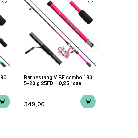
180
Barnestang VIBE combo 180
Barnestang
5-20 g 25FD + 0,25 rosa
5-20 g 25FD
349,00
349,00