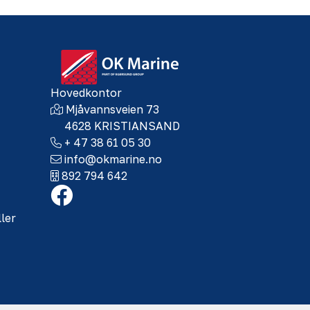
Hovedkontor
Mjåvannsveien 73
4628 KRISTIANSAND
+ 47 38 61 05 30
info@okmarine.no
892 794 642
ller