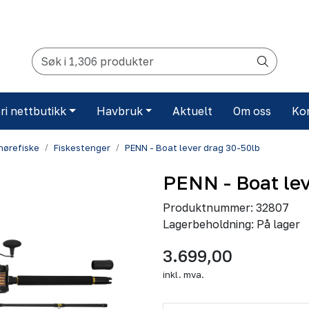
ri nettbutikk
Havbruk
Aktuelt
Om oss
Ko
snørefiske
Fiskestenger
PENN - Boat lever drag 30-50lb
PENN - Boat lev
Produktnummer:
32807
Lagerbeholdning:
På lager
3.699,00
inkl. mva.