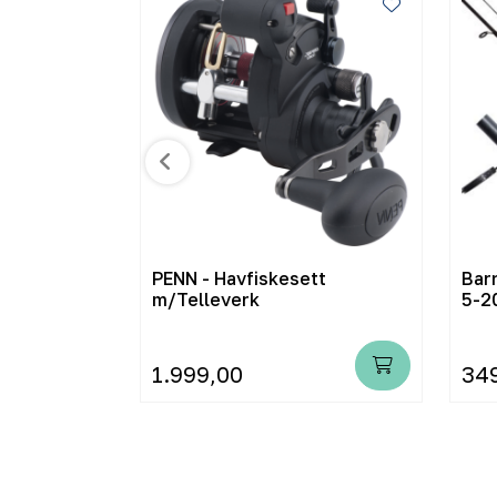
el pvc
PENN - Havfiskesett
Bar
m/Telleverk
5-2
1.999,00
34