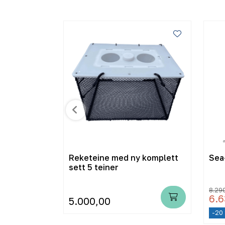
le - 8 mm -
Reketeine med ny komplett
Sea-
sett 5 teiner
8.29
6.6
5.000,00
-20