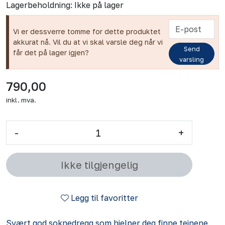
Lagerbeholdning:
Ikke på lager
Vi er dessverre tomme for dette produktet
akkurat nå. Vil du at vi skal varsle deg når vi
Send
får det på lager igjen?
varsling
790,00
inkl. mva.
-
+
Ikke tilgjengelig
Legg til favoritter
Svært god soknedregg som hjelper deg finne teinene