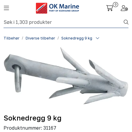
Skip to main content
0
Toggle navigation
Togg
Fiskeri nettbutikk
Tilbehør
Diverse tilbehør
Soknedregg 9 kg
Havbruk
Aktuelt
Om oss
Kontakt
Soknedregg 9 kg
Produktnummer:
31167