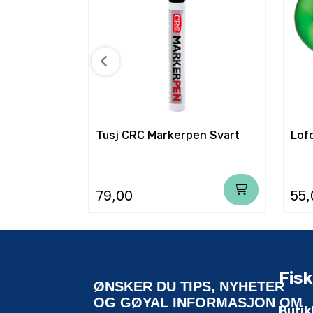
ll 3mm - 3-
Tusj CRC Markerpen Svart
79,00
55,
Fisk
ØNSKER DU TIPS, NYHETER
OG GØYAL INFORMASJON OM
Butik