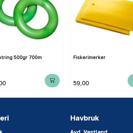
Lofotring 500gr 700m
Fiskerimerker
00
59,00
eri
Havbruk
k
Avd. Vestland