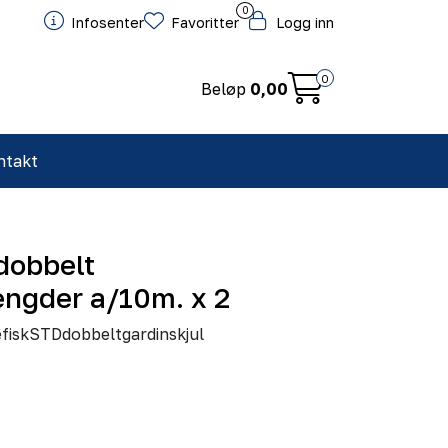
0
Infosenter
Favoritter
Logg inn
0
Beløp
0,00
ntakt
dobbelt
lengder a/10m. x 2
iskSTDdobbeltgardinskjul