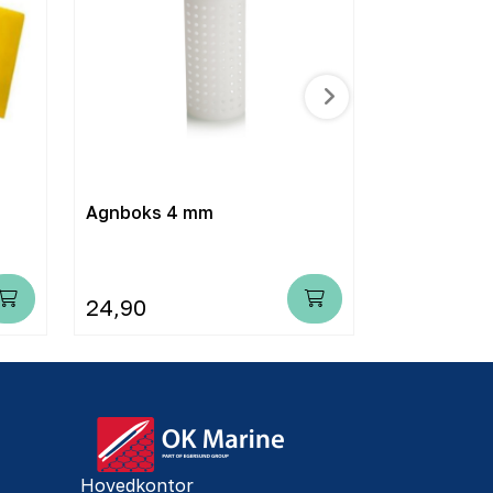
Agnboks 4 mm
Agn / Pelle
24,90
279,00
Hovedkontor