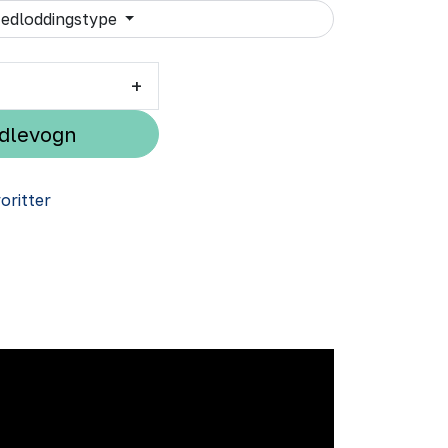
edloddingstype
+
ndlevogn
voritter