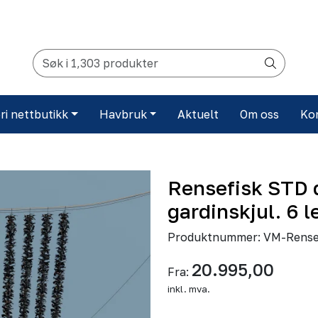
ri nettbutikk
Havbruk
Aktuelt
Om oss
Ko
Rensefisk STD 
gardinskjul. 6 
Produktnummer:
VM-Rensef
20.995,00
Fra:
inkl. mva.