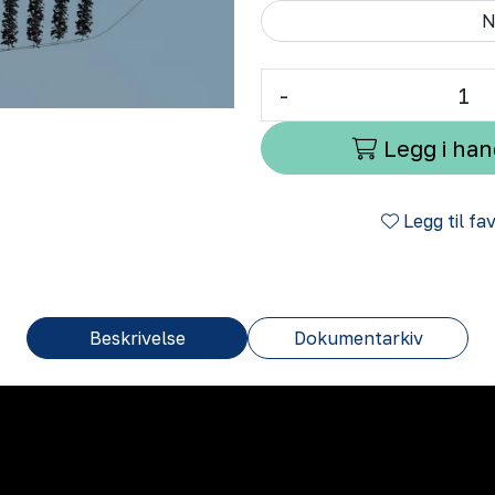
N
-
Legg i ha
Legg til fa
Beskrivelse
Dokumentarkiv