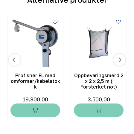
Profisher EL med
Oppbevaringsmerd 2
omformer/kabelstok
x 2 x 2,5 m (
k
Forsterket not)
19.300,00
3.500,00