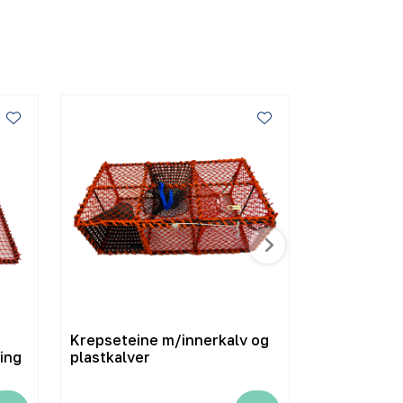
Krepseteine m/innerkalv og
Danline OK 
ing
plastkalver
kartong 8