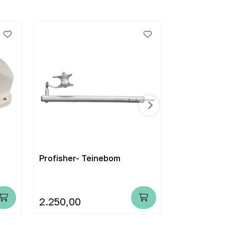
Profisher- Teinebom
Hobbyfishe
kontakt HO
2.250,00
250,00