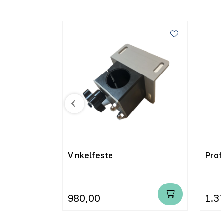
il
Vinkelfeste
Prof
Lang
980,00
1.3