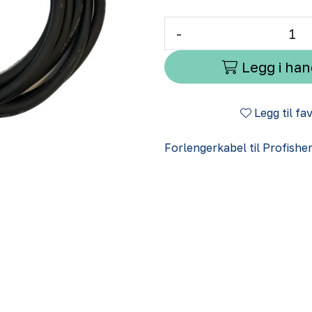
-
Legg i ha
Legg til fa
Forlengerkabel til Profishe