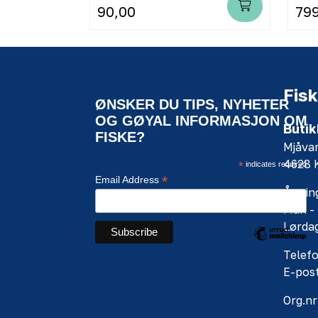
90,00
79
Fisk
ØNSKER DU TIPS, NYHETER
OG GØYAL INFORMASJON OM
Butik
FISKE?
Mjåva
4628
*
indicates required
*
Email Address
Åpning
Man - 
Lørdag
Telefo
E-pos
Org.nr