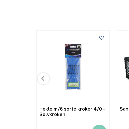
50
Hekle m/6 sorte kroker 4/0 -
San
 toppåpning
Sølvkroken