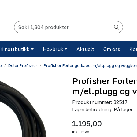
ri nettbutikk
Havbruk
Aktuelt
Om oss
Ko
e
Deler Profisher
Profisher Forlengerkabel m/el.plugg og veggko
Profisher Forle
m/el.plugg og 
Produktnummer:
32517
Lagerbeholdning:
På lager
1.195,00
inkl. mva.