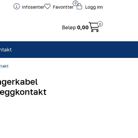
0
Infosenter
Favoritter
Logg inn
0
Beløp
0,00
ntakt
ntakt
ngerkabel
veggkontakt