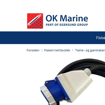
Skip to main content
Fiske
Forsiden
Fiskeri nettbutikk
Teine- og garnhaler