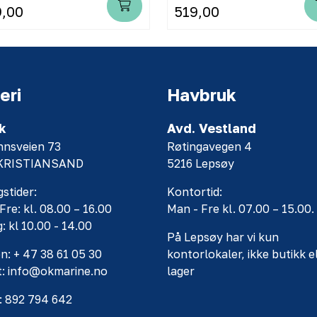
9,00
519,00
eri
Havbruk
k
Avd. Vestland
nnsveien 73
Røtingavegen 4
 KRISTIANSAND
5216 Lepsøy
stider:
Kontortid:
Fre: kl. 08.00 – 16.00
Man - Fre kl. 07.00 – 15.00.
: kl 10.00 - 14.00
På Lepsøy har vi kun
n: + 47 38 61 05 30
kontorlokaler, ikke butikk e
t: info@okmarine.no
lager
: 892 794 642