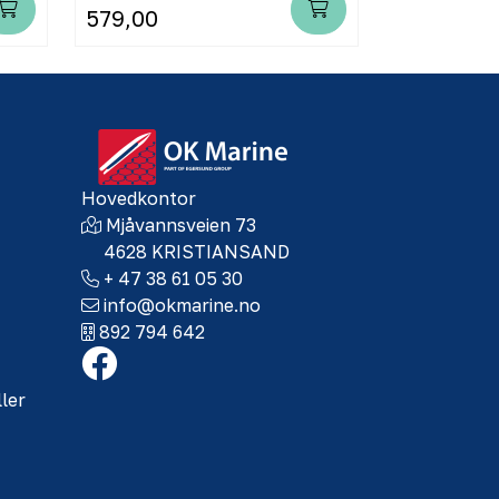
579,00
1.900,00
Hovedkontor
Mjåvannsveien 73
4628 KRISTIANSAND
+ 47 38 61 05 30
info@okmarine.no
892 794 642
ller