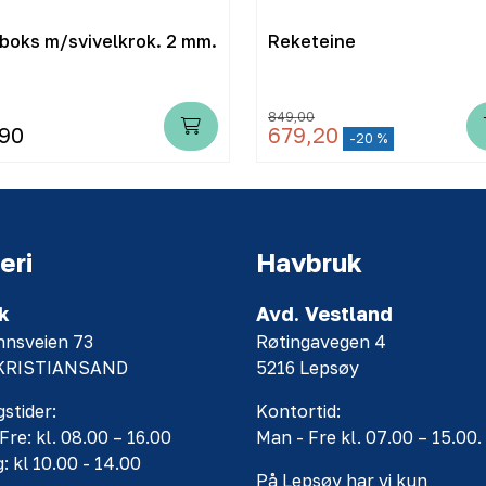
boks m/svivelkrok. 2 mm.
Reketeine
849,00
,90
679,20
-20 %
eri
Havbruk
k
Avd. Vestland
nnsveien 73
Røtingavegen 4
 KRISTIANSAND
5216 Lepsøy
stider:
Kontortid:
Fre: kl. 08.00 – 16.00
Man - Fre kl. 07.00 – 15.00.
: kl 10.00 - 14.00
På Lepsøy har vi kun