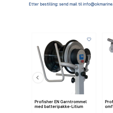
Etter bestilling: send mail til info@okmarin
r med t-
Profisher EN Garntrommel
Pro
med batteripakke-Litium
omf