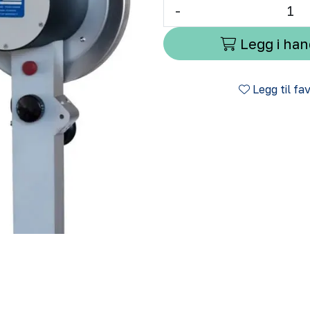
-
Legg i ha
Legg til fa