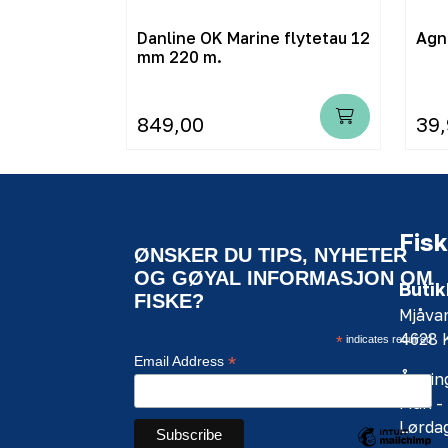
Danline OK Marine flytetau 12
Agn
mm 220 m.
849,00
39
Fisk
ØNSKER DU TIPS, NYHETER
OG GØYAL INFORMASJON OM
Butik
FISKE?
Mjåva
4628
*
indicates required
*
Email Address
Åpning
Man - 
Lørdag