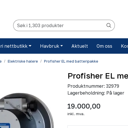
ri nettbutikk
Havbruk
Aktuelt
Om oss
Ko
e
Elektriske halere
Profisher EL med batteripakke
Profisher EL me
Produktnummer:
32979
Lagerbeholdning:
På lager
19.000,00
inkl. mva.