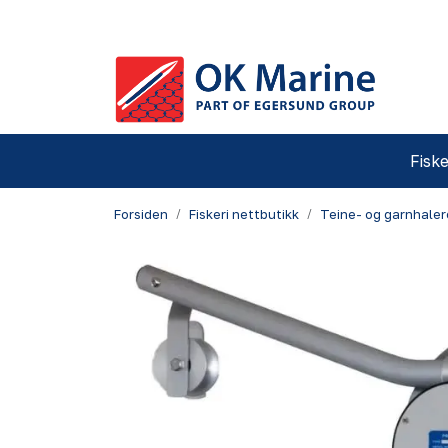
Skip to main content
Fiske
Forsiden
Fiskeri nettbutikk
Teine- og garnhaler