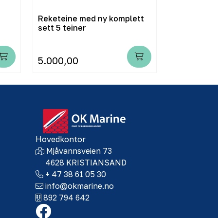
Reketeine med ny komplett
Krepselenke
sett 5 teiner
5.000,00
690,00
Hovedkontor
Mjåvannsveien 73
4628 KRISTIANSAND
+ 47 38 61 05 30
info@okmarine.no
892 794 642