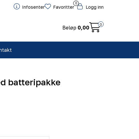
0
Infosenter
Favoritter
Logg inn
0
Beløp
0,00
ntakt
d batteripakke