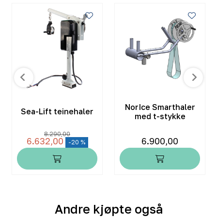
NorIce Smarthaler
Sea-Lift teinehaler
med t-stykke
8.290,00
6.632,00
6.900,00
-20 %
Andre kjøpte også