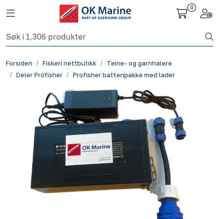
Skip to main content
0
Toggle navigation
Togg
Fiskeri nettbutikk
Forsiden
Fiskeri nettbutikk
Teine- og garnhalere
Havbruk
Deler Profisher
Profisher batteripakke med lader
Aktuelt
Om oss
Kontakt