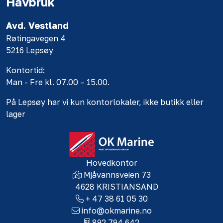
Havbruk
Avd. Vestland
Røtingavegen 4
5216 Lepsøy
Kontortid:
Man - Fre kl. 07.00 – 15.00.
På Lepsøy har vi kun kontorlokaler, ikke butikk eller
lager
Hovedkontor
Mjåvannsveien 73
4628 KRISTIANSAND
+ 47 38 61 05 30
info@okmarine.no
892 794 642