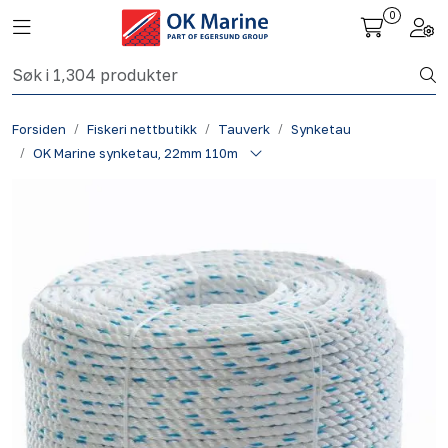
Skip to main content
0
Toggle navigation
Togg
Fiskeri nettbutikk
Forsiden
Fiskeri nettbutikk
Tauverk
Synketau
Havbruk
OK Marine synketau, 22mm 110m
Aktuelt
Om oss
Kontakt