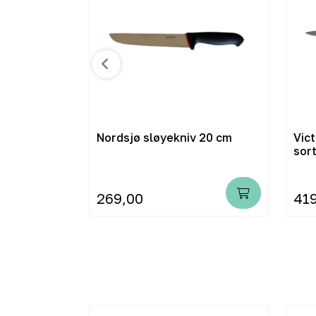
iv
Nordsjø sløyekniv 20 cm
Vict
sor
269,00
41