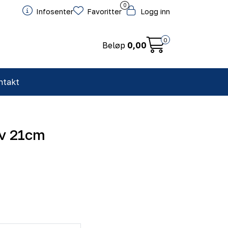
0
Infosenter
Favoritter
Logg inn
0
Beløp
0,00
ntakt
iv 21cm