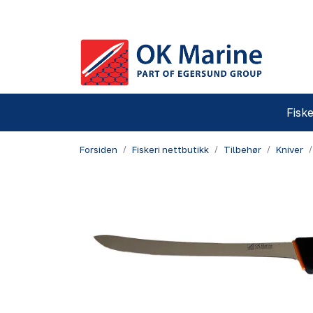
Skip to main content
Fiske
Forsiden
Fiskeri nettbutikk
Tilbehør
Kniver