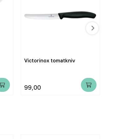
Victorinox tomatkniv
Mora flyten
m/korkskaf
99,00
359,00