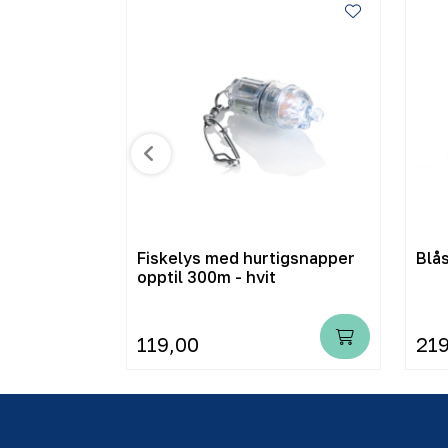
 teiner, 8mm
Fiskelys med hurtigsnapper
Blå
opptil 300m - hvit
119,00
219