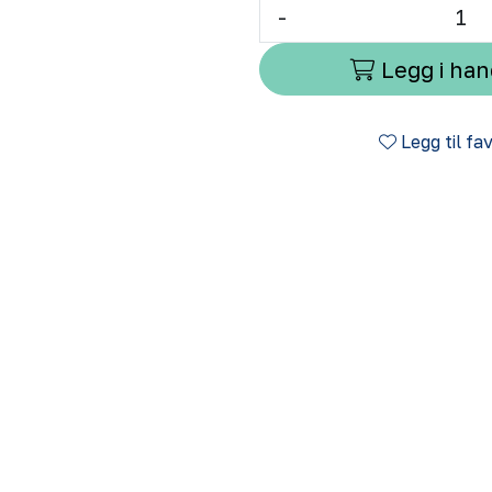
-
Legg i ha
Legg til fa