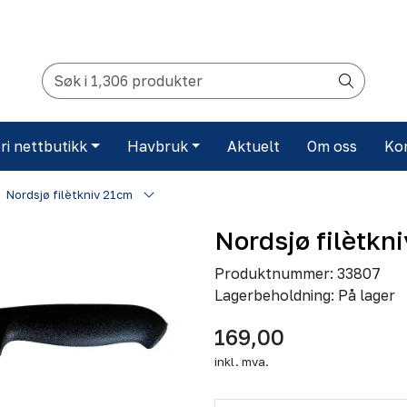
ri nettbutikk
Havbruk
Aktuelt
Om oss
Ko
Nordsjø filètkniv 21cm
Nordsjø filètkn
Produktnummer:
33807
Lagerbeholdning:
På lager
169,00
inkl. mva.