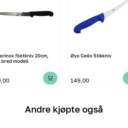
orinox filetkniv 20cm,
Øyo Geilo Stikkniv
t bred modell
9,00
149,00
Andre kjøpte også