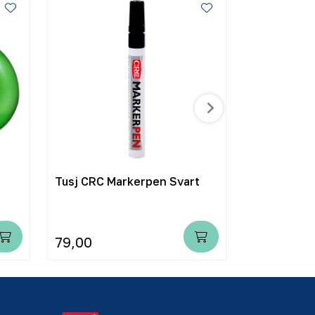
Tusj CRC Markerpen Svart
Flyteramme
taknettbøyl
79,00
6.900,00