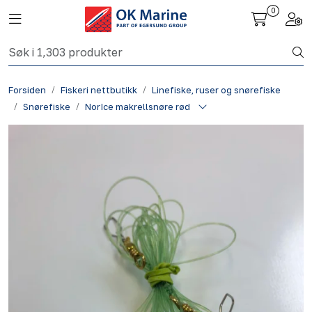
Skip to main content
0
Toggle navigation
Togg
Fiskeri nettbutikk
Forsiden
Fiskeri nettbutikk
Linefiske, ruser og snørefiske
Havbruk
Snørefiske
NorIce makrellsnøre rød
Aktuelt
Om oss
Kontakt