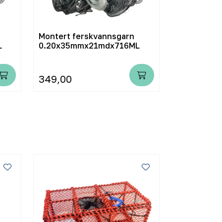
Montert ferskvannsgarn
Montert fe
L
0.20x35mmx21mdx716ML
0.20x45m
349,00
349,00