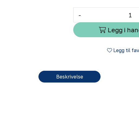
-
Legg i ha
Legg til fa
Beskrivelse