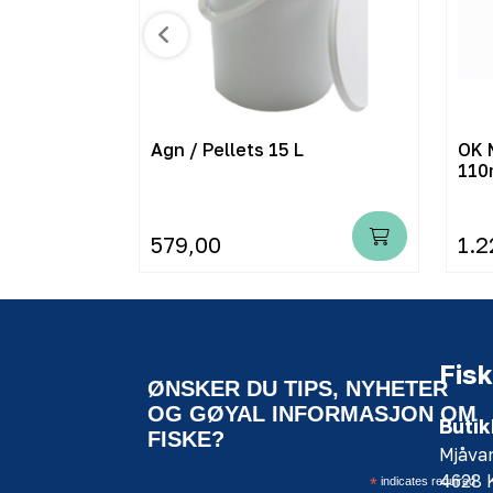
 16 cm
Agn / Pellets 15 L
OK 
110
579,00
1.2
Fisk
ØNSKER DU TIPS, NYHETER
OG GØYAL INFORMASJON OM
Butik
FISKE?
Mjåva
4628
*
indicates required