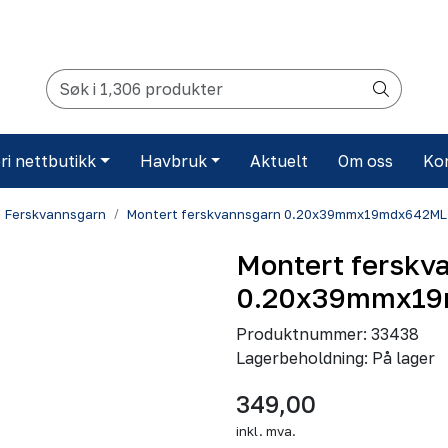
ri nettbutikk
Havbruk
Aktuelt
Om oss
Ko
Ferskvannsgarn
Montert ferskvannsgarn 0.20x39mmx19mdx642ML
Montert ferskv
0.20x39mmx19
Produktnummer:
33438
Lagerbeholdning:
På lager
349,00
inkl. mva.