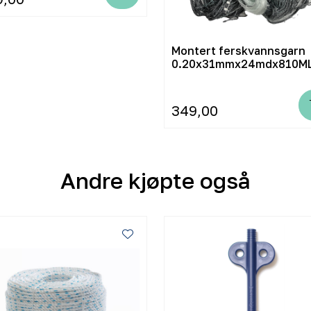
Montert ferskvannsgarn
0.20x31mmx24mdx810M
349,00
Andre kjøpte også