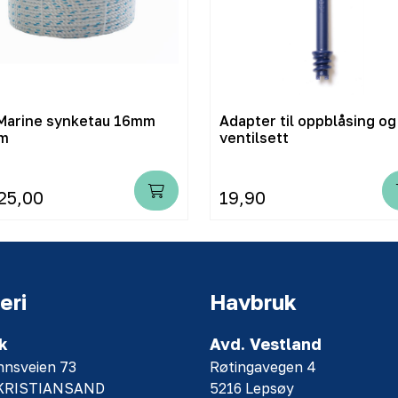
Marine synketau 16mm
Adapter til oppblåsing og
m
ventilsett
25,00
19,90
eri
Havbruk
k
Avd. Vestland
nnsveien 73
Røtingavegen 4
 KRISTIANSAND
5216 Lepsøy