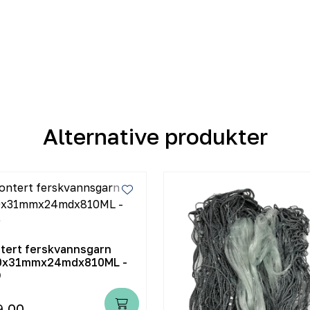
Alternative produkter
tert ferskvannsgarn
0x31mmx24mdx810ML -
D
9,00