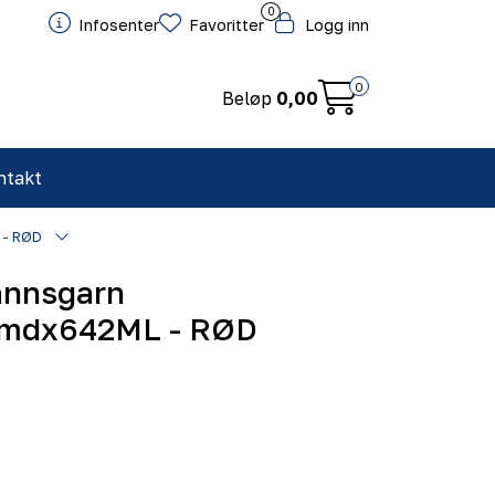
0
Infosenter
Favoritter
Logg inn
0
Beløp
0,00
ntakt
 - RØD
annsgarn
mdx642ML - RØD