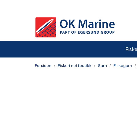
Skip to main content
Fiske
Forsiden
Fiskeri nettbutikk
Garn
Fiskegarn