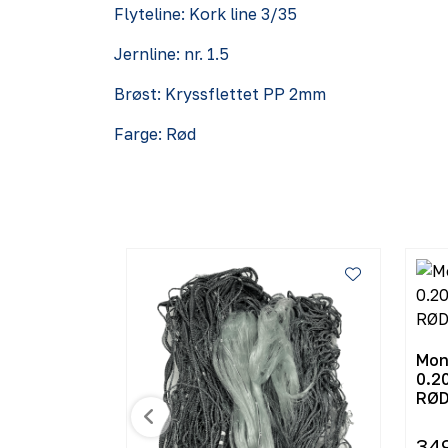
Flyteline: Kork line 3/35
Jernline: nr. 1.5
Brøst: Kryssflettet PP 2mm
Farge: Rød
Mon
0.2
RØ
34