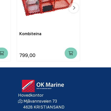
Kombiteina
Flyteramme
taknettbøyl
799,00
6.900,00
Hovedkontor
Mjåvannsveien 73
4628 KRISTIANSAND