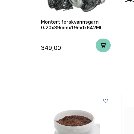
gegarn
Montert ferskvannsgarn
md
0.20x39mmx19mdx642ML
349,00