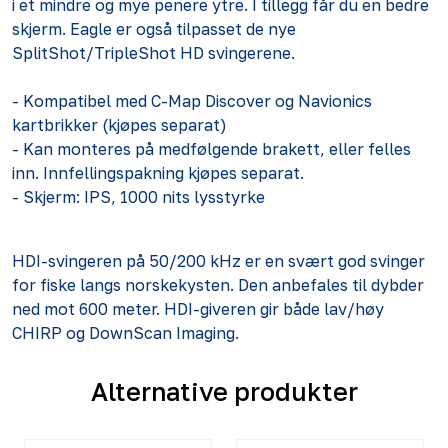
i et mindre og mye penere ytre. I tillegg får du en bedre
skjerm. Eagle er også tilpasset de nye
SplitShot/TripleShot HD svingerene.
- Kompatibel med C-Map Discover og Navionics
kartbrikker (kjøpes separat)
- Kan monteres på medfølgende brakett, eller felles
inn. Innfellingspakning kjøpes separat.
- Skjerm: IPS, 1000 nits lysstyrke
HDI-svingeren på 50/200 kHz er en svært god svinger
for fiske langs norskekysten. Den anbefales til dybder
ned mot 600 meter. HDI-giveren gir både lav/høy
CHIRP og DownScan Imaging.
Alternative produkter