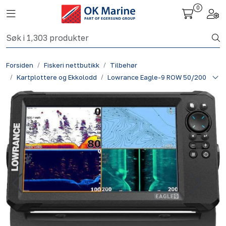
Skip to main content
0
Toggle navigation
Togg
Fiskeri nettbutikk
Forsiden
Fiskeri nettbutikk
Tilbehør
Havbruk
Kartplottere og Ekkolodd
Lowrance Eagle-9 ROW 50/200
Aktuelt
Om oss
Kontakt