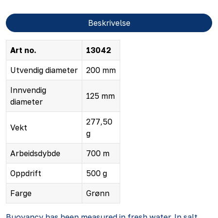
Beskrivelse
Art no.
13042
Utvendig diameter
200 mm
Innvendig
125 mm
diameter
277,50
Vekt
g
Arbeidsdybde
700 m
Oppdrift
500 g
Farge
Grønn
Buoyancy has been measured in fresh water. In salt