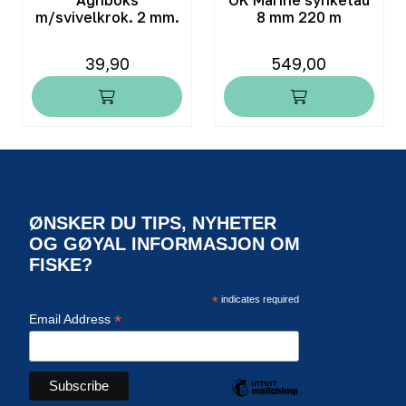
m/svivelkrok. 2 mm.
8 mm 220 m
39,90
549,00
ØNSKER DU TIPS, NYHETER
OG GØYAL INFORMASJON OM
FISKE?
*
indicates required
*
Email Address