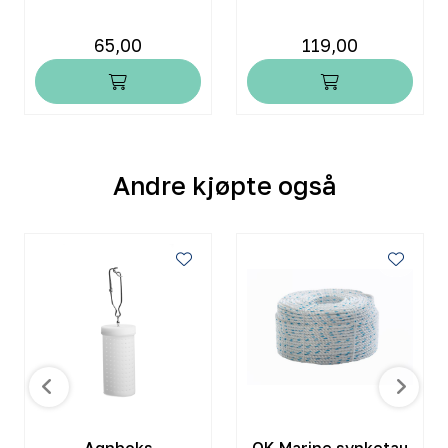
65,00
119,00
Andre kjøpte også
Agnboks
OK Marine synketau