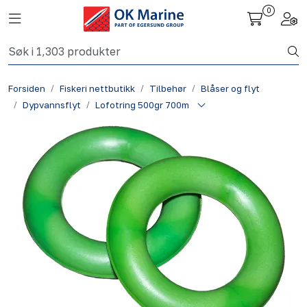
Skip to main content
0
Toggle navigation
Togg
Fiskeri nettbutikk
Forsiden
Fiskeri nettbutikk
Tilbehør
Blåser og flyt
Havbruk
Dypvannsflyt
Lofotring 500gr 700m
Aktuelt
Om oss
Kontakt