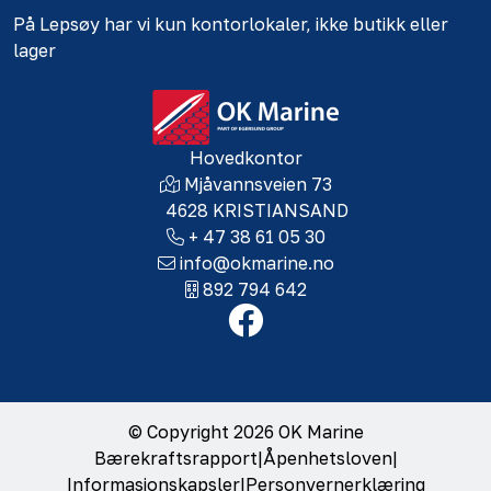
På Lepsøy har vi kun kontorlokaler, ikke butikk eller
lager
Hovedkontor
Mjåvannsveien 73
4628 KRISTIANSAND
+ 47 38 61 05 30
info@okmarine.no
892 794 642
© Copyright 2026 OK Marine
Bærekraftsrapport
|
Åpenhetsloven
|
Informasjonskapsler
|
Personvernerklæring