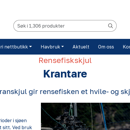
ri nettbutikk
Havbruk
Aktuelt
Om oss
Ko
Rensefiskskjul
Krantare
ranskjul gir rensefisken et hvile- og sk
ioder i sjøen
t sitt. Ved bruk