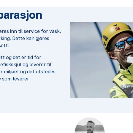
parasjon
res inn til service for vask,
kking. Dette kan gjøres
ett.
tt og det er tid for
efiskskjul og leverer til
or miljøet og det utstedes
e som leverer