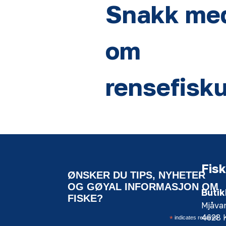
Snakk me
om
rensefisku
Fisk
ØNSKER DU TIPS, NYHETER
OG GØYAL INFORMASJON OM
Butik
FISKE?
Mjåva
4628
*
indicates required