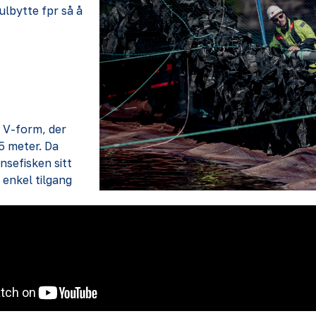
ulbytte fpr så å
i V-form, der
5 meter. Da
nsefisken sitt
r enkel tilgang