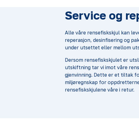
Service og re
Alle våre rensefiskskjul kan leve
reperasjon, desinfisering og pa
under utsettet eller mellom uts
Dersom rensefiskskjulet er utsli
utskiftning tar vi imot våre rens
gjenvinning. Dette er et tiltak f
miljøregnskap for oppdrettern
rensefiskskjulene våre i retur.