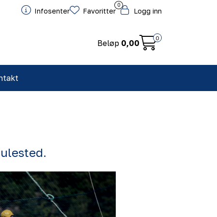
0
Infosenter
Favoritter
Logg inn
0
Beløp
0,00
ntakt
julested.