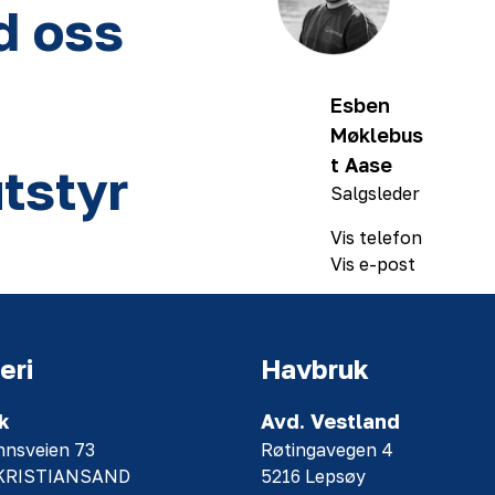
d oss
Esben
Møklebus
t Aase
tstyr
Salgsleder
Vis telefon
Vis e-post
eri
Havbruk
k
Avd. Vestland
nnsveien 73
Røtingavegen 4
 KRISTIANSAND
5216 Lepsøy