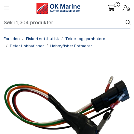
Skip to main content
0
Toggle navigation
Togg
Fiskeri nettbutikk
Forsiden
Fiskeri nettbutikk
Teine- og garnhalere
Havbruk
Deler Hobbyfisher
Hobbyfisher Potmeter
Aktuelt
Om oss
Kontakt