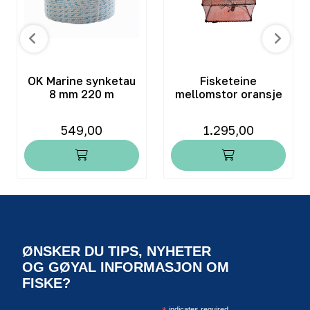
OK Marine synketau
Fisketeine
8 mm 220 m
mellomstor oransje
549,00
1.295,00
ØNSKER DU TIPS, NYHETER
OG GØYAL INFORMASJON OM
FISKE?
indicates required