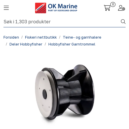
Skip to main content
0
Toggle navigation
Togg
Fiskeri nettbutikk
Forsiden
Fiskeri nettbutikk
Teine- og garnhalere
Havbruk
Deler Hobbyfisher
Hobbyfisher Garntrommel
Aktuelt
Om oss
Kontakt