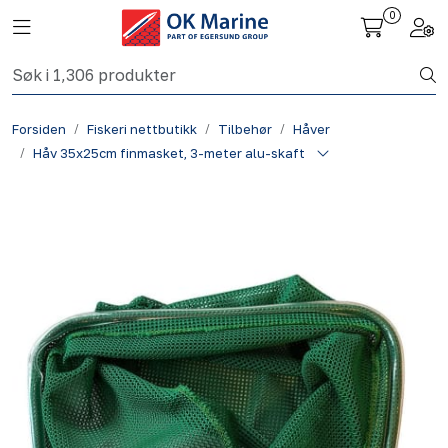
Skip to main content
0
Toggle navigation
Togg
Fiskeri nettbutikk
Forsiden
Fiskeri nettbutikk
Tilbehør
Håver
Havbruk
Håv 35x25cm finmasket, 3-meter alu-skaft
Aktuelt
Om oss
Kontakt