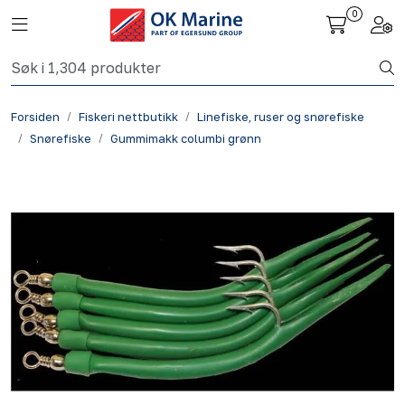
Skip to main content
0
Toggle navigation
Togg
Fiskeri nettbutikk
Forsiden
Fiskeri nettbutikk
Linefiske, ruser og snørefiske
Havbruk
Snørefiske
Gummimakk columbi grønn
Aktuelt
Om oss
Kontakt