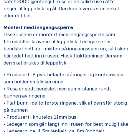
catchGOOD gjenfangst-ruse er en solid ruse i åtte
ringer til leppefisk og ål. Den kan leveres som enkel
eller dobbel.
Montert med inngangssperre
Disse rusene er montert med inngangssperre som
tilfredstiller kravene til leppefisk. Ledegarnet er
bendslet helt inn i midten på inngangssperren, så fisken
blir ledet helt inn i rusen. Husk fluktåpninger dersom
den skal brukes til leppefisk.
• Produsert i 8 pvc-belagte stålringer og knuteløs bus
som holder småfisken inne
• Rusa er godt bendslet med gummislange rundt
bunnen av ringene
• Flat bunn i de to første ringene, slik at den står stødig
på bunnen
• Produsert i knuteløs 11mm bus
• Ledegarn som går langt inn i rusen for best mulig fiske
• Ledegarn: ca. 4,5m (enkel), ca. 8m (dobbel)