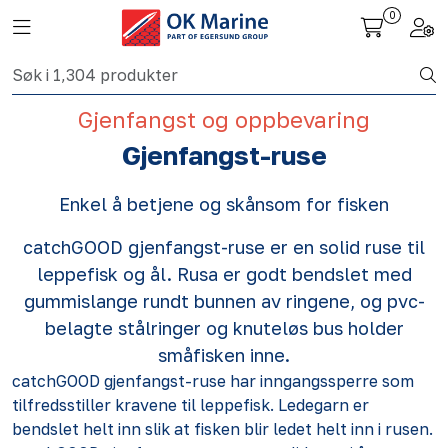
Skip to main content
0
Toggle navigation
Togg
Fiskeri nettbutikk
Gjenfangst og oppbevaring
Havbruk
Gjenfangst-ruse
Aktuelt
Enkel å betjene og skånsom for fisken
catchGOOD gjenfangst-ruse er en solid ruse til
Om oss
leppefisk og ål. Rusa er godt bendslet med
gummislange rundt bunnen av ringene, og pvc-
Kontakt
belagte stålringer og knuteløs bus holder
småfisken inne.
catchGOOD gjenfangst-ruse har inngangssperre som
tilfredsstiller kravene til leppefisk. Ledegarn er
bendslet helt inn slik at fisken blir ledet helt inn i rusen.​