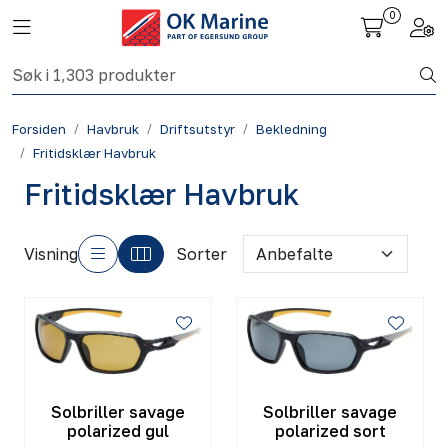
Skip to main content
0
Toggle navigation
Togg
Fiskeri nettbutikk
Forsiden
Havbruk
Driftsutstyr
Bekledning
Havbruk
Fritidsklær Havbruk
Fritidsklær Havbruk
Aktuelt
Om oss
Visning
Sorter
Kontakt
Solbriller savage
Solbriller savage
polarized gul
polarized sort