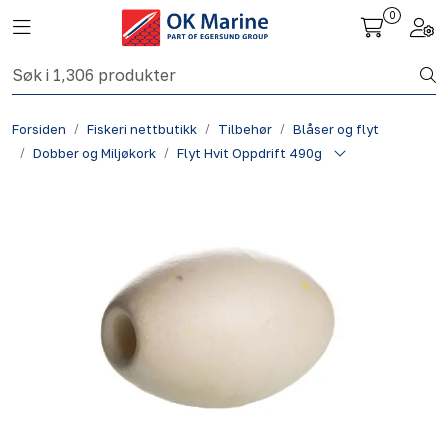
Skip to main content
0
Toggle navigation
Togg
Fiskeri nettbutikk
Forsiden
Fiskeri nettbutikk
Tilbehør
Blåser og flyt
Havbruk
Dobber og Miljøkork
Flyt Hvit Oppdrift 490g
Aktuelt
Om oss
Kontakt