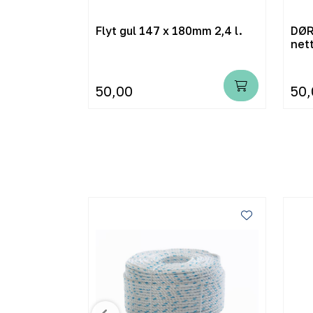
 950g
Flyt gul 147 x 180mm 2,4 l.
DØR
net
50,00
50,