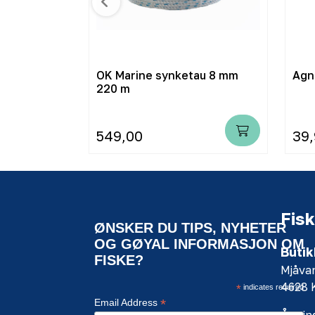
OK Marine synketau 8 mm
Agn
220 m
549,00
39
Fisk
ØNSKER DU TIPS, NYHETER
OG GØYAL INFORMASJON OM
Butik
FISKE?
Mjåva
4628
*
indicates required
*
Email Address