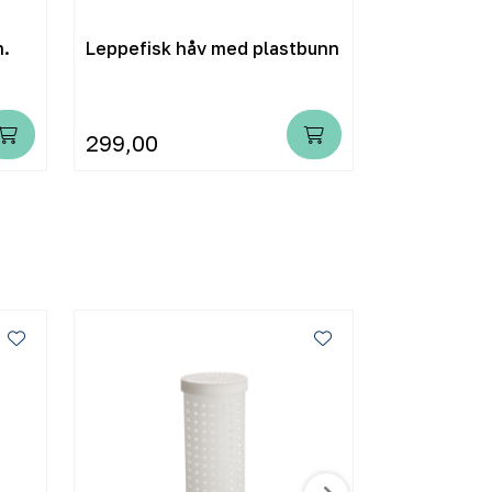
m.
Leppefisk håv med plastbunn
SP 2 flyt gu
299,00
20,00