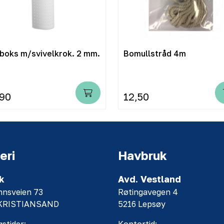
boks m/svivelkrok. 2 mm.
Bomullstråd 4m
,90
12,50
eri
Havbruk
k
Avd. Vestland
nnsveien 73
Røtingavegen 4
 KRISTIANSAND
5216 Lepsøy