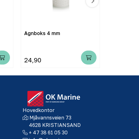
Agnboks 4 mm
Fluktåpnin
24,90
20,00
Hovedkontor
Mjåvannsveien 73
4628 KRISTIANSAND
+ 47 38 61 05 30