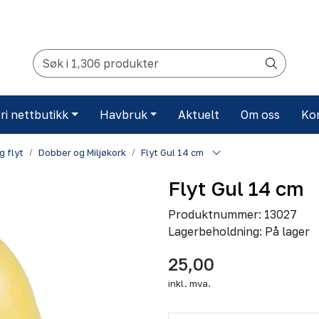
ri nettbutikk
Havbruk
Aktuelt
Om oss
Ko
g flyt
Dobber og Miljøkork
Flyt Gul 14 cm
Flyt Gul 14 cm
Produktnummer:
13027
Lagerbeholdning:
På lager
25,00
inkl. mva.