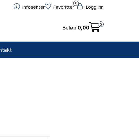
0
Infosenter
Favoritter
Logg inn
0
Beløp
0,00
ntakt