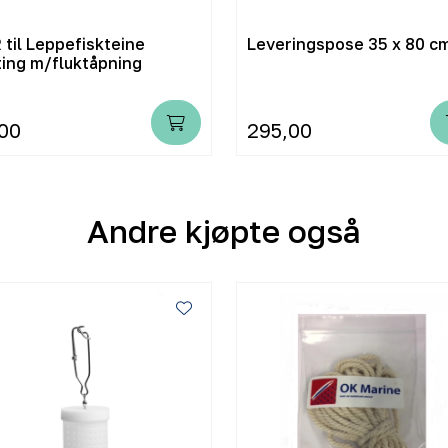
 til Leppefiskteine
Leveringspose 35 x 80 c
ting m/fluktåpning
00
295,00
Andre kjøpte også