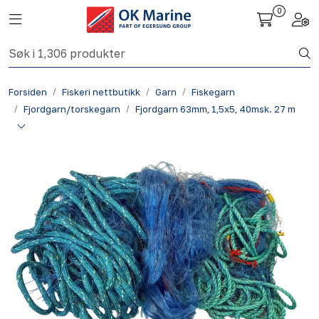
Skip to main content
0
Toggle navigation
Togg
Fiskeri nettbutikk
Forsiden
Fiskeri nettbutikk
Garn
Fiskegarn
Havbruk
Fjordgarn/torskegarn
Fjordgarn 63mm, 1,5x5, 40msk. 27 m
Aktuelt
Om oss
Kontakt