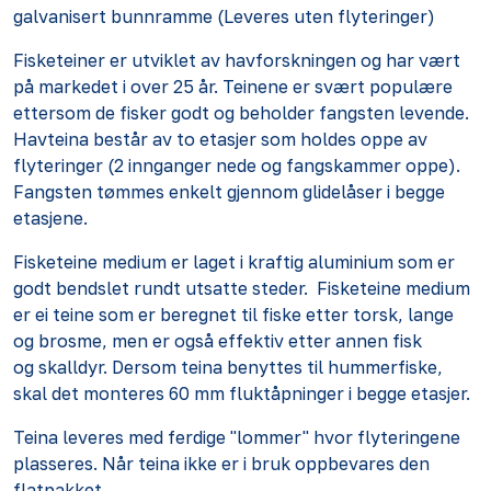
galvanisert bunnramme (Leveres uten flyteringer)
Fisketeiner er utviklet av havforskningen og har vært
på markedet i over 25 år. Teinene er svært populære
ettersom de fisker godt og beholder fangsten levende.
Havteina består av to etasjer som holdes oppe av
flyteringer (2 innganger nede og fangskammer oppe).
Fangsten tømmes enkelt gjennom glidelåser i begge
etasjene.
Fisketeine medium er laget i kraftig aluminium som er
godt bendslet rundt utsatte steder. Fisketeine medium
er ei teine som er beregnet til fiske etter torsk, lange
og brosme, men er også effektiv etter annen fisk
og skalldyr. Dersom teina benyttes til hummerfiske,
skal det monteres 60 mm fluktåpninger i begge etasjer.
Teina leveres med ferdige "lommer" hvor flyteringene
plasseres. Når teina ikke er i bruk oppbevares den
flatpakket.