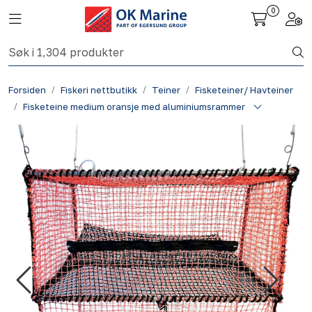
Skip to main content
0
Toggle navigation
Togg
Fiskeri nettbutikk
Forsiden
Fiskeri nettbutikk
Teiner
Fisketeiner/ Havteiner
Havbruk
Fisketeine medium oransje med aluminiumsrammer
Aktuelt
Om oss
Kontakt