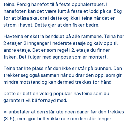
teina. Ferdig hanefot til å feste opphalertauet. I
hanefoten kan det være lurt å feste et lodd på ca. 5kg
for at blåsa skal dra i dette og ikke i teina når det er
strøm i havet. Dette gjør at den fisker bedre.
Havteina er ekstra bendslet på alle rammene.
Teina har
2 eta
sjer. 2 innganger i nederste etasje og kalv opp til
andre etasje. Det er som regel i 2. etasje du finner
fisken. Det fulger med agnpose som er montert.
Teina tar lite plass når den ikke er står på bunnen. Den
trekker seg også sammen når du drar den opp, som gir
mindre motstand og kan dermed trekkes for hånd.
Dette er blitt en veldig populær havteine som du
garantert vil bli fornøyd med.
Vi anbefaler at den står ute noen dager før den trekkes
(3-5), men gjør heller ikke noe om den står lenger.