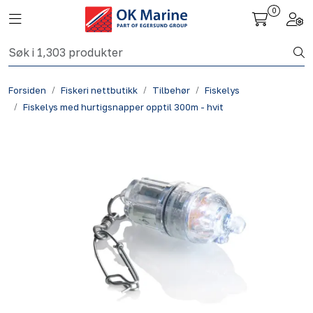
Skip to main content
0
Toggle navigation
Togg
Fiskeri nettbutikk
Forsiden
Fiskeri nettbutikk
Tilbehør
Fiskelys
Havbruk
Fiskelys med hurtigsnapper opptil 300m - hvit
Aktuelt
Om oss
Kontakt