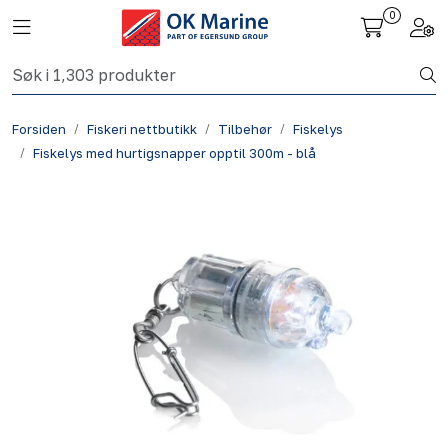
Skip to main content
0
Toggle navigation
Togg
Fiskeri nettbutikk
Forsiden
Fiskeri nettbutikk
Tilbehør
Fiskelys
Havbruk
Fiskelys med hurtigsnapper opptil 300m - blå
Aktuelt
Om oss
Kontakt