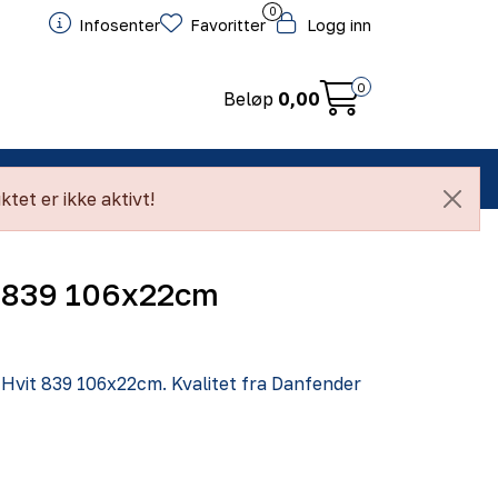
0
Infosenter
Favoritter
Logg inn
0
Beløp
0,00
ntakt
tet er ikke aktivt!
t 839 106x22cm
r Hvit 839 106x22cm. Kvalitet fra Danfender