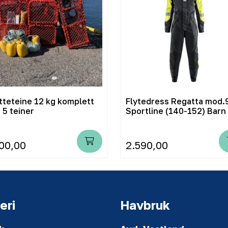
tteteine 12 kg komplett
Flytedress Regatta mod.
 5 teiner
Sportline (140-152) Barn
00,00
2.590,00
eri
Havbruk