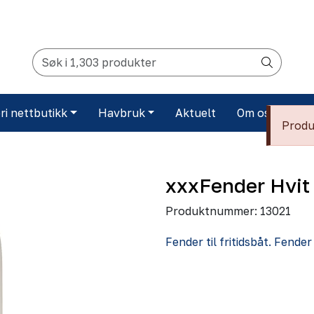
ri nettbutikk
Havbruk
Aktuelt
Om oss
Ko
Produk
xxxFender Hvi
Produktnummer:
13021
Fender til fritidsbåt. Fende