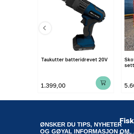
er 55cm
Taukutter batteridrevet 20V
Sko
sett
1.399,00
5.6
Fisk
ØNSKER DU TIPS, NYHETER
OG GØYAL INFORMASJON OM