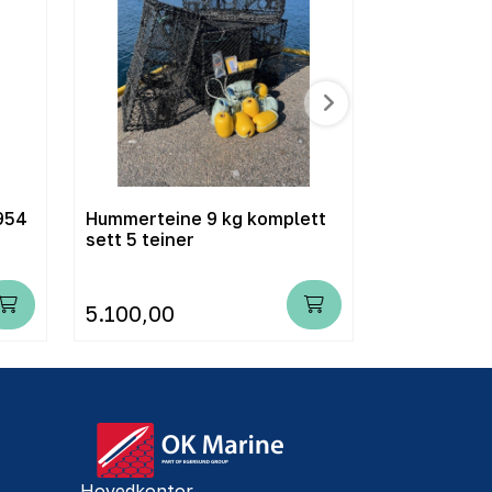
954
Hummerteine 9 kg komplett
Flyteramme
sett 5 teiner
taknettbøyl
5.100,00
6.900,00
Hovedkontor