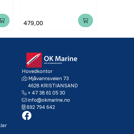
479,00
999,00
Hovedkontor
Mjåvannsveien 73
4628 KRISTIANSAND
+ 47 38 61 05 30
info@okmarine.no
892 794 642
ller