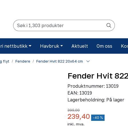
ri nettbutikk
Havbruk
Aktuelt
Om oss
Ko
g flyt
Fendere
Fender Hvit 822 20x64 cm
Fender Hvit 82
Produktnummer:
13019
EAN:
13019
Lagerbeholdning:
På lager
399,00
239,40
-40 %
inkl. mva.