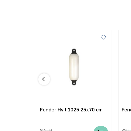
F7 102 cm x
Fender Hvit 1025 25x70 cm
Fen
519,00
298,