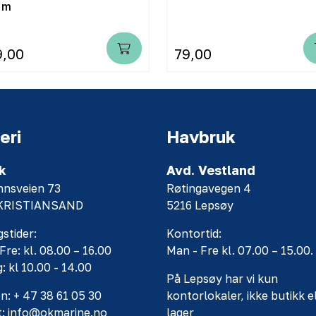
 m
9,00
79,00
eri
Havbruk
k
Avd. Vestland
nnsveien 73
Røtingavegen 4
 KRISTIANSAND
5216 Lepsøy
stider:
Kontortid:
Fre: kl. 08.00 – 16.00
Man - Fre kl. 07.00 – 15.00.
: kl 10.00 - 14.00
På Lepsøy har vi kun
n: + 47 38 61 05 30
kontorlokaler, ikke butikk e
t: info@okmarine.no
lager