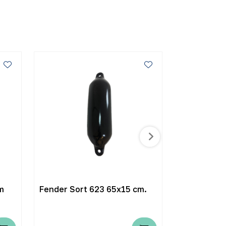
m
Fender Sort 623 65x15 cm.
Polyform F
22 cm