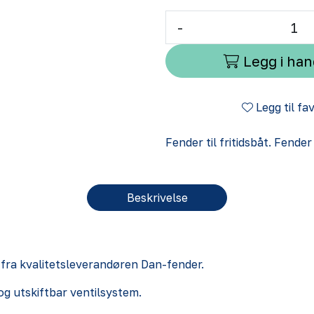
-
Legg i ha
Legg til fa
Fender til fritidsbåt. Fende
Beskrivelse
e fra kvalitetsleverandøren Dan-fender.
og utskiftbar ventilsystem.