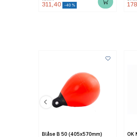
311,40
178
-40 %
m
Blåse B 50 (405x570mm)
OK 