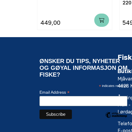
220
449,00
54
Fisk
ØNSKER DU TIPS, NYHETER
OG GØYAL INFORMASJON OM
Butik
FISKE?
Mjåva
4628
*
indicates required
*
Email Address
Åpning
Man - 
Lørdag
Telefo
E-pos