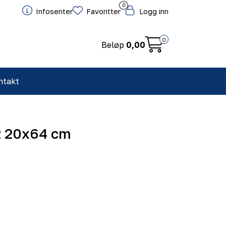
0
Infosenter
Favoritter
Logg inn
0
Beløp
0,00
ntakt
2 20x64 cm