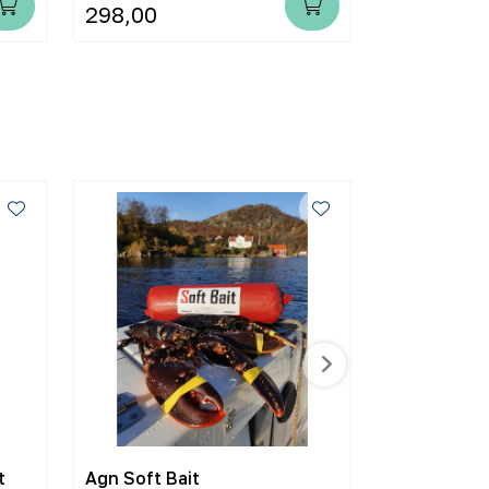
298,00
599,00
t
Agn Soft Bait
Krabbetein