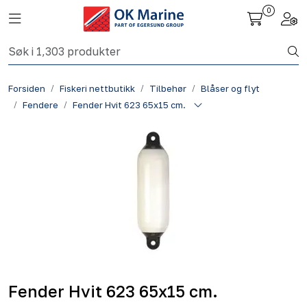
Skip to main content
0
Toggle navigation
Togg
Fiskeri nettbutikk
Forsiden
Fiskeri nettbutikk
Tilbehør
Blåser og flyt
Havbruk
Fendere
Fender Hvit 623 65x15 cm.
Aktuelt
Om oss
Kontakt
Fender Hvit 623 65x15 cm.