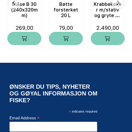
Blåse B 30
Bøtte
Krabbekoke
(240x320m
forsterket
r m/stativ
m)
20 L
og gryte 16
kw
269,00
79,00
2.490,00
ØNSKER DU TIPS, NYHETER
OG GØYAL INFORMASJON OM
FISKE?
*
indicates required
*
Email Address