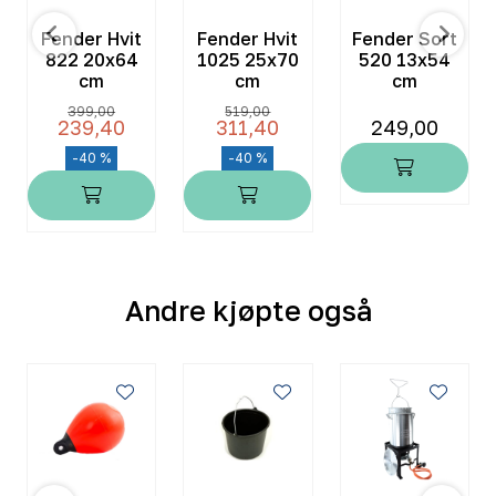
Fender Hvit
Fender Hvit
Fender Sort
822 20x64
1025 25x70
520 13x54
cm
cm
cm
399,00
519,00
239,40
311,40
249,00
-40 %
-40 %
Andre kjøpte også