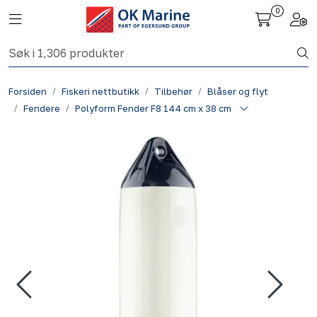
Skip to main content
0
Toggle navigation
Togg
Fiskeri nettbutikk
Forsiden
Fiskeri nettbutikk
Tilbehør
Blåser og flyt
Havbruk
Fendere
Polyform Fender F8 144 cm x 38 cm
Aktuelt
Om oss
Kontakt